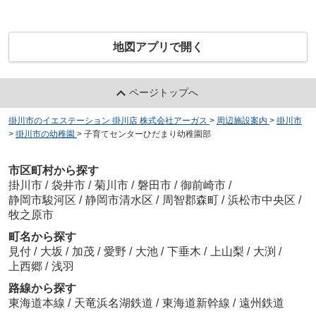
地図アプリで開く
ページトップへ
掛川市のイエステーション 掛川店 株式会社アーガス
>
周辺施設案内
>
掛川市
>
掛川市の幼稚園
>
子育てセンターひだまり幼稚園部
市区町村から探す
掛川市
/
袋井市
/
菊川市
/
磐田市
/
御前崎市
/
静岡市駿河区
/
静岡市清水区
/
周智郡森町
/
浜松市中央区
/
牧之原市
町名から探す
見付
/
大坂
/
加茂
/
愛野
/
大池
/
下垂木
/
上山梨
/
大渕
/
上西郷
/
浅羽
路線から探す
東海道本線
/
天竜浜名湖鉄道
/
東海道新幹線
/
遠州鉄道