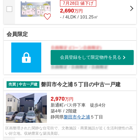
7月28日 値下げ
2,690
万
円
- / 4LDK / 101.25㎡
会員限定
会員登録をして限定物件を見る
磐田市今之浦５丁目の中古一戸建
売買 | 中古一戸建
2,970
万円
新通町バス停下車 徒歩4分
築4年 / 2階建
静岡県
磐田市
今之浦
５丁目
区画整理された閑静な住宅街で、文教施設・商業施設が近く生活利便性の高
い好立地。収納豊富な築浅美邸。