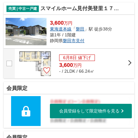
スマイルホーム見付美登里１７－８
売買 | 中古一戸建
3,600
万円
東海道本線
「
磐田
」駅 徒歩38分
築1年 / 1階建
静岡県
磐田市
見付
6月8日 値下げ
3,600
万
円
- / 2LDK / 66.24㎡
会員限定
会員登録をして限定物件を見る
会員限定