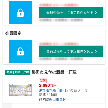
会員登録をして限定物件を見る
会員限定
会員登録をして限定物件を見る
磐田市見付の新築一戸建
売買 | 新築一戸建
新築
2,690
万円
東海道本線
「
磐田
」駅 徒歩35分
新築 / 2階建
静岡県
磐田市
見付