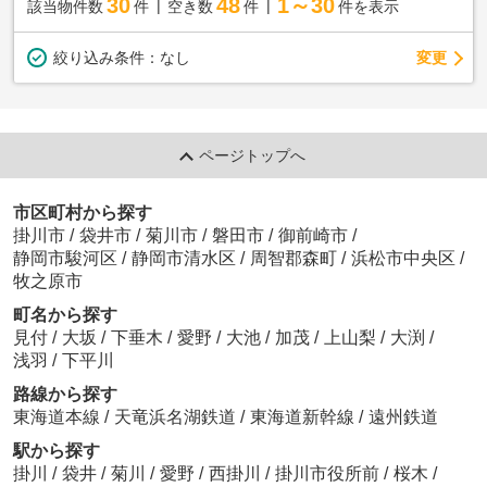
30
48
1～30
該当物件数
件
空き数
件
件を表示
変更
絞り込み条件：
なし
ページトップへ
市区町村から探す
掛川市
/
袋井市
/
菊川市
/
磐田市
/
御前崎市
/
静岡市駿河区
/
静岡市清水区
/
周智郡森町
/
浜松市中央区
/
牧之原市
町名から探す
見付
/
大坂
/
下垂木
/
愛野
/
大池
/
加茂
/
上山梨
/
大渕
/
浅羽
/
下平川
路線から探す
東海道本線
/
天竜浜名湖鉄道
/
東海道新幹線
/
遠州鉄道
駅から探す
掛川
/
袋井
/
菊川
/
愛野
/
西掛川
/
掛川市役所前
/
桜木
/