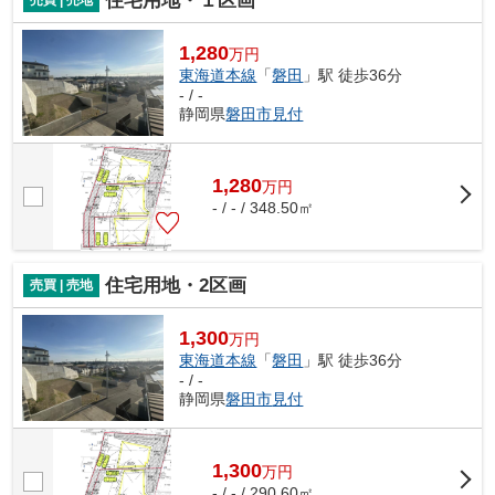
住宅用地・１区画
売買 | 売地
1,280
万円
東海道本線
「
磐田
」駅 徒歩36分
- / -
静岡県
磐田市
見付
1,280
万
円
- / - / 348.50㎡
住宅用地・2区画
売買 | 売地
1,300
万円
東海道本線
「
磐田
」駅 徒歩36分
- / -
静岡県
磐田市
見付
1,300
万
円
- / - / 290.60㎡