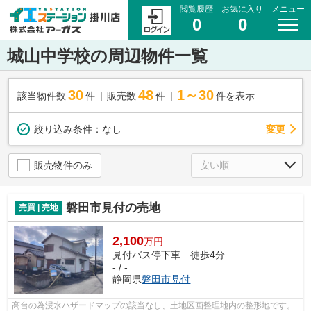
閲覧履歴
お気に入り
メニュー
0
0
城山中学校の周辺物件一覧
30
48
1～30
該当物件数
件
販売数
件
件を表示
変更
絞り込み条件：
なし
販売物件のみ
磐田市見付の売地
売買 | 売地
2,100
万円
見付バス停下車 徒歩4分
- / -
静岡県
磐田市
見付
高台の為浸水ハザードマップの該当なし、土地区画整理地内の整形地です。