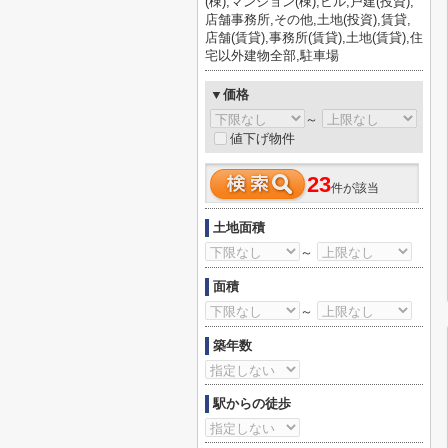
(棟),マンション(棟),ビル,戸建(投資),
店舗事務所,その他,土地(投資),賃貸,
店舗(賃貸),事務所(賃貸),土地(賃貸),住
宅以外建物全部,駐車場
▼価格
～
値下げ物件
23
件が該当
土地面積
～
面積
～
築年数
駅からの徒歩