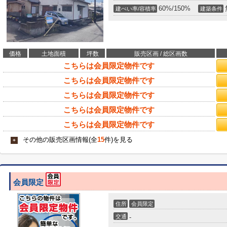
60%/150%
建ぺい率/容積率
建築条件
価格
土地面積
坪数
販売区画 / 総区画数
こちらは会員限定物件です
こちらは会員限定物件です
こちらは会員限定物件です
こちらは会員限定物件です
こちらは会員限定物件です
その他の販売区画情報(全
15
件)を見る
+
会員限定
住所
会員限定
交通
-