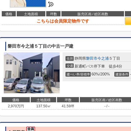
価格
土地面積
坪数
販売区画 / 総区画数
こちらは会員限定物件です
磐田市今之浦５丁目の中古一戸建
静岡県
磐田市
今之浦
５丁目
住所
交通
新通町バス停下車 徒歩4分
60%/200%
-
建ぺい率/容積率
建築条件
価格
土地面積
坪数
販売区画 / 総区画数
2,970
万円
137.50㎡
41.59坪
- / -