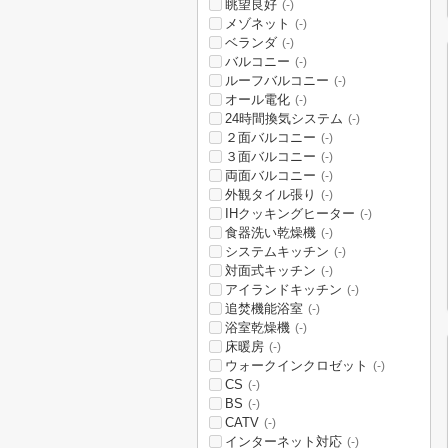
眺望良好
(-)
メゾネット
(-)
ベランダ
(-)
バルコニー
(-)
ルーフバルコニー
(-)
オール電化
(-)
24時間換気システム
(-)
２面バルコニー
(-)
３面バルコニー
(-)
両面バルコニー
(-)
外観タイル張り
(-)
IHクッキングヒーター
(-)
食器洗い乾燥機
(-)
システムキッチン
(-)
対面式キッチン
(-)
アイランドキッチン
(-)
追焚機能浴室
(-)
浴室乾燥機
(-)
床暖房
(-)
ウォークインクロゼット
(-)
CS
(-)
BS
(-)
CATV
(-)
インターネット対応
(-)