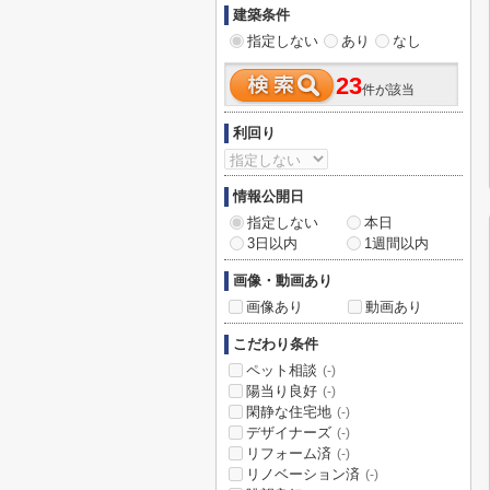
建築条件
指定しない
あり
なし
23
件が該当
利回り
情報公開日
指定しない
本日
3日以内
1週間以内
画像・動画あり
画像あり
動画あり
こだわり条件
ペット相談
(-)
陽当り良好
(-)
閑静な住宅地
(-)
デザイナーズ
(-)
リフォーム済
(-)
リノベーション済
(-)