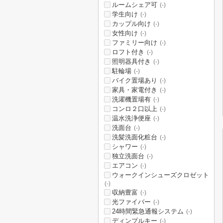
ルームシェア可
(-)
学生向け
(-)
カップル向け
(-)
女性向け
(-)
ファミリー向け
(-)
ロフト付き
(-)
照明器具付き
(-)
駐輪場
(-)
バイク置場あり
(-)
家具・家電付き
(-)
洗濯機置場有
(-)
コンロ２口以上
(-)
温水洗浄便座
(-)
洗面台
(-)
洗髪洗面化粧台
(-)
シャワー
(-)
独立洗面台
(-)
エアコン
(-)
ウォークインシューズクロゼット
(-)
収納豊富
(-)
光ファイバー
(-)
24時間緊急通報システム
(-)
ディンプルキー
(-)