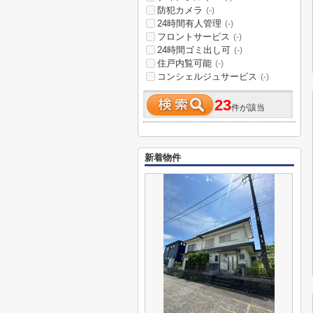
防犯カメラ
(-)
24時間有人管理
(-)
フロントサービス
(-)
24時間ゴミ出し可
(-)
住戸内覧可能
(-)
コンシェルジュサービス
(-)
23
件が該当
新着物件