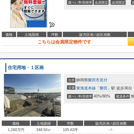
/
建ぺい率/容積率
会員限定
会員限定
価格
土地面積
坪数
販売区画 / 総区画数
こちらは会員限定物件です
住宅用地・１区画
静岡県
磐田市
見付
住所
交通
東海道本線
「
磐田
」駅 徒歩36分
40%/80%
建ぺい率/容積率
建築条件
価格
土地面積
坪数
販売区画 / 総区画数
1,280
万円
348.50㎡
105.42坪
- / -