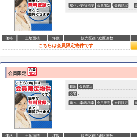
/
建ぺい率/容積率
会員限定
会員限定
価格
土地面積
坪数
販売区画 / 総区画数
こちらは会員限定物件です
会員限定
住所
会員限定
交通
-
/
建ぺい率/容積率
会員限定
会員限定
価格
土地面積
坪数
販売区画 / 総区画数