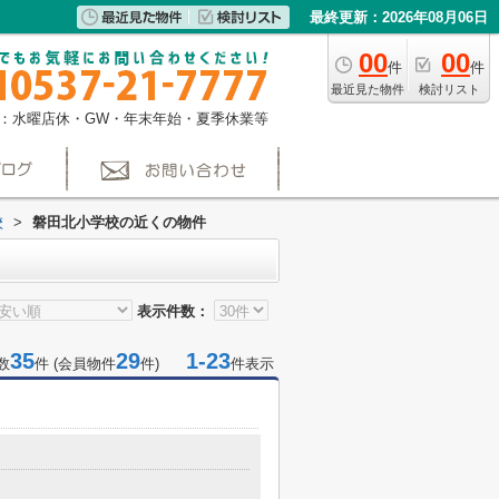
最終更新：2026年08月06日
00
00
件
件
最近見た物件
検討リスト
：水曜店休・GW・年末年始・夏季休業等
校
>
磐田北小学校の近くの物件
表示件数：
35
29
1-23
数
件 (会員物件
件)
件表示