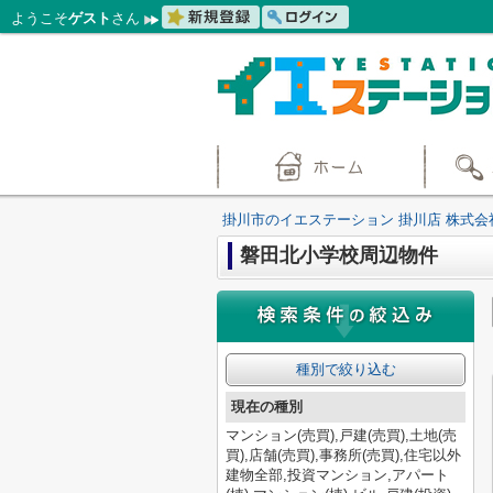
ようこそ
ゲスト
さん
掛川市のイエステーション 掛川店 株式会
磐田北小学校周辺物件
種別で絞り込む
現在の種別
マンション(売買),戸建(売買),土地(売
買),店舗(売買),事務所(売買),住宅以外
建物全部,投資マンション,アパート