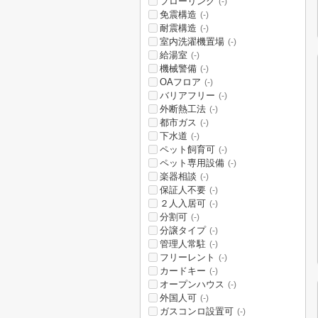
フローリング
(-)
免震構造
(-)
耐震構造
(-)
室内洗濯機置場
(-)
給湯室
(-)
機械警備
(-)
OAフロア
(-)
バリアフリー
(-)
外断熱工法
(-)
都市ガス
(-)
下水道
(-)
ペット飼育可
(-)
ペット専用設備
(-)
楽器相談
(-)
保証人不要
(-)
２人入居可
(-)
分割可
(-)
分譲タイプ
(-)
管理人常駐
(-)
フリーレント
(-)
カードキー
(-)
オープンハウス
(-)
外国人可
(-)
ガスコンロ設置可
(-)