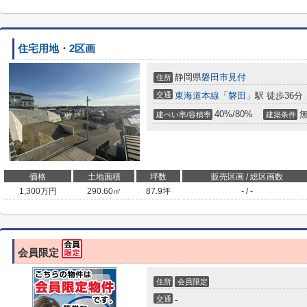
住宅用地・2区画
静岡県
磐田市
見付
住所
交通
東海道本線
「
磐田
」駅 徒歩36分
40%/80%
建ぺい率/容積率
建築条件
価格
土地面積
坪数
販売区画 / 総区画数
1,300
万円
290.60㎡
87.9坪
- / -
会員限定
住所
会員限定
交通
-