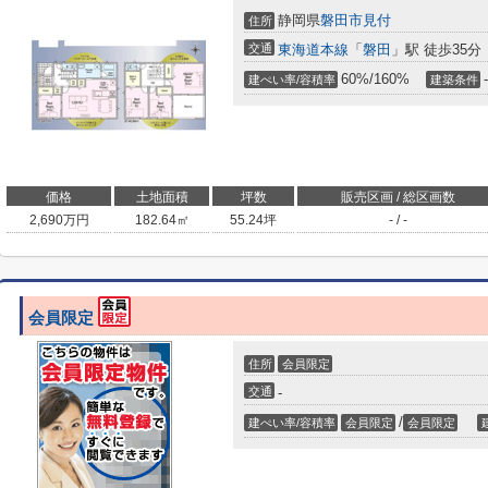
静岡県
磐田市
見付
住所
交通
東海道本線
「
磐田
」駅 徒歩35分
60%/160%
-
建ぺい率/容積率
建築条件
価格
土地面積
坪数
販売区画 / 総区画数
2,690
万円
182.64㎡
55.24坪
- / -
会員限定
住所
会員限定
交通
-
/
建ぺい率/容積率
会員限定
会員限定