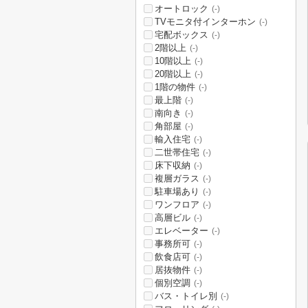
オートロック
(-)
TVモニタ付インターホン
(-)
宅配ボックス
(-)
2階以上
(-)
10階以上
(-)
20階以上
(-)
1階の物件
(-)
最上階
(-)
南向き
(-)
角部屋
(-)
輸入住宅
(-)
二世帯住宅
(-)
床下収納
(-)
複層ガラス
(-)
駐車場あり
(-)
ワンフロア
(-)
高層ビル
(-)
エレベーター
(-)
事務所可
(-)
飲食店可
(-)
居抜物件
(-)
個別空調
(-)
バス・トイレ別
(-)