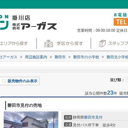
営業時間：09:00-18:00
定休日
社アーガス
>
周辺施設案内
>
磐田市
>
磐田市の小学校
>
磐田北小学
並び順：
販売物件のみ表示
23
該当公開件数
件 販売
磐田市見付の売地
静岡県
磐田市
見付
住所
交通
見付バス停下車 徒歩4分