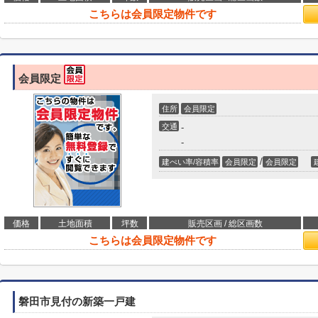
こちらは会員限定物件です
会員限定
住所
会員限定
交通
-
-
/
建ぺい率/容積率
会員限定
会員限定
価格
土地面積
坪数
販売区画 / 総区画数
こちらは会員限定物件です
磐田市見付の新築一戸建