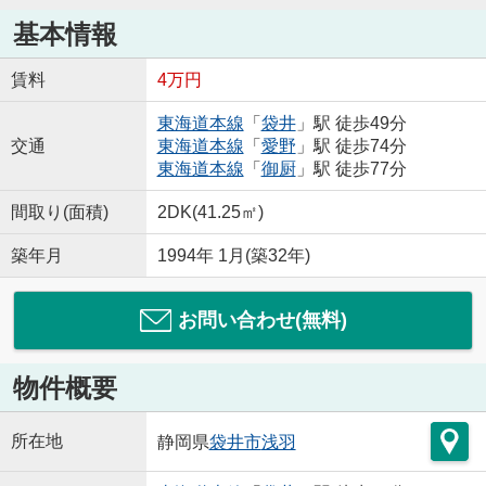
基本情報
賃料
4万円
東海道本線
「
袋井
」駅 徒歩49分
交通
東海道本線
「
愛野
」駅 徒歩74分
東海道本線
「
御厨
」駅 徒歩77分
間取り(面積)
2DK(41.25㎡)
築年月
1994年 1月(築32年)
お問い合わせ(無料)
物件概要
所在地
静岡県
袋井市
浅羽