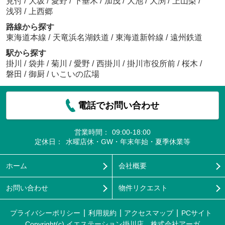
見付
/
大坂
/
愛野
/
下垂木
/
加茂
/
大池
/
大渕
/
上山梨
/
浅羽
/
上西郷
路線から探す
東海道本線
/
天竜浜名湖鉄道
/
東海道新幹線
/
遠州鉄道
駅から探す
掛川
/
袋井
/
菊川
/
愛野
/
西掛川
/
掛川市役所前
/
桜木
/
磐田
/
御厨
/
いこいの広場
電話でお問い合わせ
営業時間：
09:00-18:00
定休日：
水曜店休・GW・年末年始・夏季休業等
ホーム
会社概要
お問い合わせ
物件リクエスト
プライバシーポリシー
利用規約
アクセスマップ
PCサイト
Copyright(c) イエステーション掛川店 株式会社アーガ