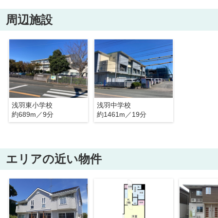
周辺施設
浅羽東小学校
浅羽中学校
約689m／9分
約1461m／19分
エリアの近い物件