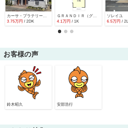
カーサ・プラテリーアＣ
ＧＲＡＮＤＩＲ（グランディア）
ソレイユ 
3.75
万
円
/ 2DK
4.1
万
円
/ 1K
6.5
万
円
/ 2
お客様の声
鈴木昭久
安部浩行