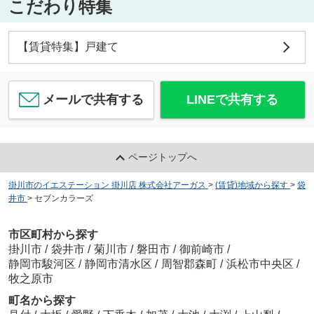
こだわり特集
【賃貸特集】戸建て
メールで共有する
LINEで共有する
ページトップへ
掛川市のイエステーション 掛川店 株式会社アーガス
>
(賃貸)地域から探す
>
袋
井市
>
セブンカラーズ
市区町村から探す
掛川市
/
袋井市
/
菊川市
/
磐田市
/
御前崎市
/
静岡市駿河区
/
静岡市清水区
/
周智郡森町
/
浜松市中央区
/
牧之原市
町名から探す