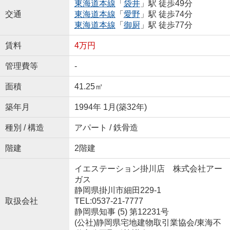
東海道本線
「
袋井
」駅 徒歩49分
交通
東海道本線
「
愛野
」駅 徒歩74分
東海道本線
「
御厨
」駅 徒歩77分
賃料
4万円
管理費等
-
面積
41.25㎡
築年月
1994年 1月(築32年)
種別 / 構造
アパート / 鉄骨造
階建
2階建
イエステーション掛川店 株式会社アー
ガス
静岡県掛川市細田229-1
取扱会社
TEL:0537-21-7777
静岡県知事 (5) 第12231号
(公社)静岡県宅地建物取引業協会/東海不