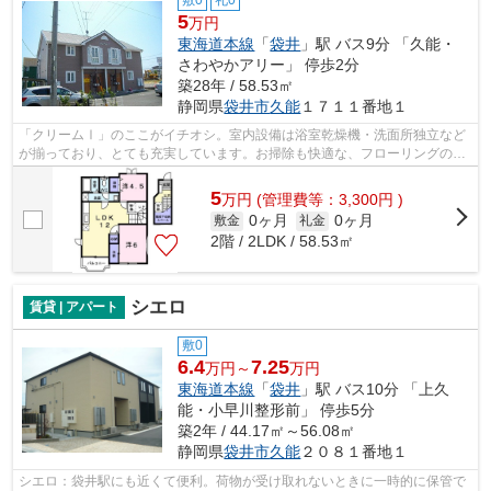
5
万円
東海道本線
「
袋井
」駅 バス9分 「久能・
さわやかアリー」 停歩2分
築28年 / 58.53㎡
静岡県
袋井市
久能
１７１１番地１
「クリームⅠ」のここがイチオシ。室内設備は浴室乾燥機・洗面所独立など
が揃っており、とても充実しています。お掃除も快適な、フローリングのア
パートとなっています。広さが十分な2L...
5
万
円
(管理費等：3,300円 )
0ヶ月
0ヶ月
敷金
礼金
2階 / 2LDK / 58.53㎡
シエロ
賃貸 | アパート
敷0
6.4
7.25
万円～
万円
東海道本線
「
袋井
」駅 バス10分 「上久
能・小早川整形前」 停歩5分
築2年 / 44.17㎡～56.08㎡
静岡県
袋井市
久能
２０８１番地１
シエロ：袋井駅にも近くて便利。荷物が受け取れないときに一時的に保管で