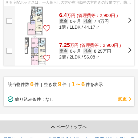
きる宅配ボックスは、一人暮らしの方や在宅勤務の方向きの設備です。防犯
カメラが設置されており、犯罪の発生...
6.4
万
円
(管理費等：2,900円 )
0ヶ月
7.4万円
敷金
礼金
1階 / 1LDK / 44.17㎡
7.25
万
円
(管理費等：2,900円 )
0ヶ月
8.25万円
敷金
礼金
2階 / 2LDK / 56.08㎡
6
9
1～6
該当物件数
件
空き数
件
件を表示
変更
絞り込み条件：
なし
ページトップへ