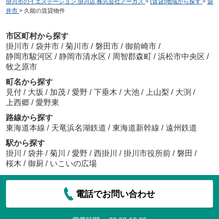
掛川市のイエステーション 掛川店 株式会社アーガス
>
(賃貸)地域から探す
>
袋
井市
>
久能の賃貸物件
市区町村から探す
掛川市
/
袋井市
/
菊川市
/
磐田市
/
御前崎市
/
静岡市駿河区
/
静岡市清水区
/
周智郡森町
/
浜松市中央区
/
牧之原市
町名から探す
見付
/
大坂
/
加茂
/
愛野
/
下垂木
/
大池
/
上山梨
/
大渕
/
上西郷
/
愛野東
路線から探す
東海道本線
/
天竜浜名湖鉄道
/
東海道新幹線
/
遠州鉄道
駅から探す
掛川
/
袋井
/
菊川
/
愛野
/
西掛川
/
掛川市役所前
/
磐田
/
桜木
/
御厨
/
いこいの広場
電話でお問い合わせ