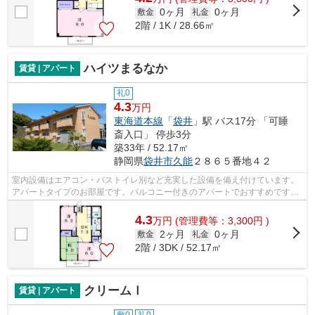
0ヶ月
0ヶ月
敷金
礼金
2階 / 1K / 28.66㎡
ハイツまるなか
賃貸 | アパート
礼0
4.3
万円
東海道本線
「
袋井
」駅 バス17分 「可睡
斎入口」 停歩3分
築33年 / 52.17㎡
静岡県
袋井市
久能
２８６５番地４２
室内設備はエアコン・バストイレ別など充実した設備を備え付けています。
アパートタイプのお部屋です。バルコニー付きのアパートでおすすめです。
駐車場がご利用いただけるアパートで...
4.3
万
円
(管理費等：3,300円 )
2ヶ月
0ヶ月
敷金
礼金
2階 / 3DK / 52.17㎡
クリームⅠ
賃貸 | アパート
敷0
礼0