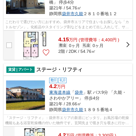
橋」 停歩4分
築21年 / 54.76㎡
静岡県
袋井市
久能
２８１０番地１２
こだわりで選びたい方におすすめ。袋井市エリアで住まいをお探しなら「カ
トルセゾン」。化粧品やスタイリング剤などをまとめて出し入れして、サッ
と身支度を整えられる独立洗面台があ...
4.15
万
円
(管理費等：4,400円 )
0ヶ月
0ヶ月
敷金
礼金
2階 / 2DK / 54.76㎡
ステージ・リフティ
賃貸 | アパート
敷0
礼0
4.2
万円
東海道本線
「
袋井
」駅 バス9分 「久能・
さわやかアリー」 停歩4分
築21年 / 28.66㎡
静岡県
袋井市
久能
１８９５番地４
「ステージ・リフティ」：袋井市エリアの新居にピッタリ。お風呂場の乾燥
機能もある浴室乾燥機の付いた物件です。玄関先まで覗き穴を覗きに行かな
くてもインターホン越しに誰が来たの...
4.2
万
円
(管理費等：3,300円 )