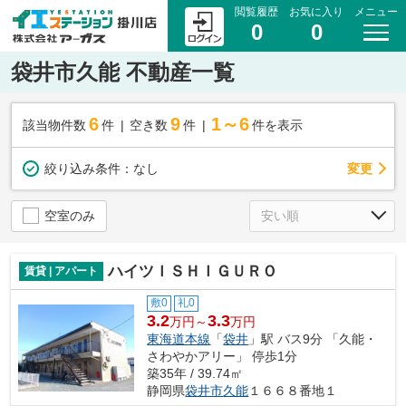
閲覧履歴
お気に入り
メニュー
0
0
袋井市久能 不動産一覧
6
9
1～6
該当物件数
件
空き数
件
件を表示
変更
絞り込み条件：
なし
空室のみ
ハイツＩＳＨＩＧＵＲＯ
賃貸 | アパート
敷0
礼0
3.2
3.3
万円～
万円
東海道本線
「
袋井
」駅 バス9分 「久能・
さわやかアリー」 停歩1分
築35年 / 39.74㎡
静岡県
袋井市
久能
１６６８番地１