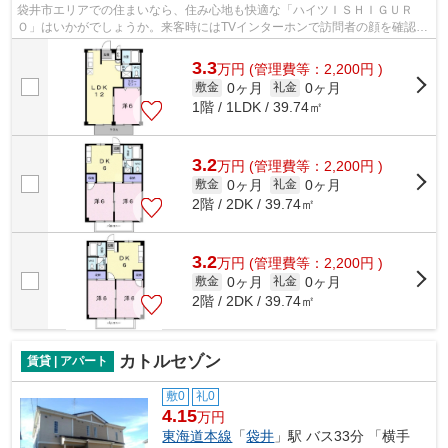
袋井市エリアでの住まいなら、住み心地も快適な「ハイツＩＳＨＩＧＵＲ
Ｏ」はいかがでしょうか。来客時にはTVインターホンで訪問者の顔を確認す
ることができるので防犯対策につながり...
3.3
万
円
(管理費等：2,200円 )
0ヶ月
0ヶ月
敷金
礼金
1階 / 1LDK / 39.74㎡
3.2
万
円
(管理費等：2,200円 )
0ヶ月
0ヶ月
敷金
礼金
2階 / 2DK / 39.74㎡
3.2
万
円
(管理費等：2,200円 )
0ヶ月
0ヶ月
敷金
礼金
2階 / 2DK / 39.74㎡
カトルセゾン
賃貸 | アパート
敷0
礼0
4.15
万円
東海道本線
「
袋井
」駅 バス33分 「横手