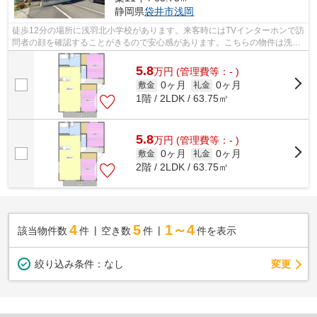
静岡県
袋井市
浅岡
徒歩12分の場所に浅羽北小学校があります。来客時にはTVインターホンで訪
問者の顔を確認することがきるので安心感があります。こちらの物件は洗面
所が独立しています。2駅利用ができる...
5.8
万
円
(管理費等：- )
0ヶ月
0ヶ月
敷金
礼金
1階 / 2LDK / 63.75㎡
5.8
万
円
(管理費等：- )
0ヶ月
0ヶ月
敷金
礼金
2階 / 2LDK / 63.75㎡
4
5
1～4
該当物件数
件
空き数
件
件を表示
変更
絞り込み条件：
なし