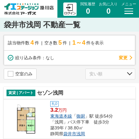
閲覧履歴
お気に入り
メニュー
0
0
袋井市浅岡 不動産一覧
4
5
1～4
該当物件数
件
空き数
件
件を表示
変更
絞り込み条件：
なし
空室のみ
セゾン浅岡
賃貸 | アパート
礼0
3.2
万円
東海道本線
「
御厨
」駅 徒歩54分
「浅岡」バス停下車 徒歩3分
築39年 / 38.80㎡
静岡県
袋井市
浅岡