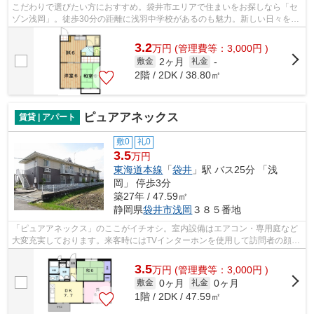
こだわりで選びたい方におすすめ。袋井市エリアで住まいをお探しなら「セ
ゾン浅岡」。徒歩30分の距離に浅羽中学校があるのも魅力。新しい日々を送
るにふさわしい、きれいな室内です。...
3.2
万
円
(管理費等：3,000円 )
2ヶ月
敷金
礼金
-
2階 / 2DK / 38.80㎡
ピュアアネックス
賃貸 | アパート
敷0
礼0
3.5
万円
東海道本線
「
袋井
」駅 バス25分 「浅
岡」 停歩3分
築27年 / 47.59㎡
静岡県
袋井市
浅岡
３８５番地
「ピュアアネックス」のここがイチオシ。室内設備はエアコン・専用庭など
大変充実しております。来客時にはTVインターホンを使用して訪問者の顔を
確認することがきるので安心感があり...
3.5
万
円
(管理費等：3,000円 )
0ヶ月
0ヶ月
敷金
礼金
1階 / 2DK / 47.59㎡