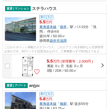
ステラハウス
賃貸 | マンション
敷0
礼0
5.5
万円
東海道本線
「
袋井
」駅 バス10分 「浅
岡」 停歩4分
築31年 / 50.00㎡
静岡県
袋井市
浅岡
こだわりポイント満載のステラハウス。このエアコン付き物件なら空調管理
は安心です。BSアンテナ設置済みなので、工事費要らずでBS加入できま
す。現在空家となっておりますので、お早...
5.5
万
円
(管理費等：2,000円 )
0ヶ月
0ヶ月
敷金
礼金
3階 / 2DK / 50.00㎡
anjyu
賃貸 | アパート
敷0
礼0
5.8
万円
東海道本線
「
御厨
」駅 徒歩55分
築11年 / 63.75㎡