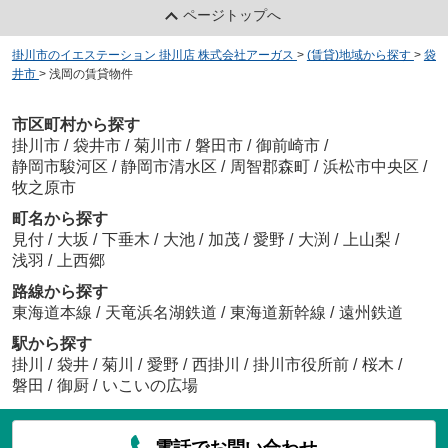
ページトップへ
掛川市のイエステーション 掛川店 株式会社アーガス
>
(賃貸)地域から探す
>
袋
井市
>
浅岡の賃貸物件
市区町村から探す
掛川市
/
袋井市
/
菊川市
/
磐田市
/
御前崎市
/
静岡市駿河区
/
静岡市清水区
/
周智郡森町
/
浜松市中央区
/
牧之原市
町名から探す
見付
/
大坂
/
下垂木
/
大池
/
加茂
/
愛野
/
大渕
/
上山梨
/
浅羽
/
上西郷
路線から探す
東海道本線
/
天竜浜名湖鉄道
/
東海道新幹線
/
遠州鉄道
駅から探す
掛川
/
袋井
/
菊川
/
愛野
/
西掛川
/
掛川市役所前
/
桜木
/
磐田
/
御厨
/
いこいの広場