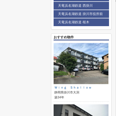
天竜浜名湖鉄道 西掛川
天竜浜名湖鉄道 掛川市役所前
天竜浜名湖鉄道 桜木
おすすめ物件
Ｗｉｎｇ Ｓｈａｌｌｏｗ
静岡県掛川市大渕
築34年