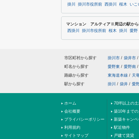
掛川
掛川市役所前
西掛川
桜木
いこ
マンション アルティアⅡ周辺の駅から
西掛川
掛川市役所前
桜木
掛川
愛野
市区町村から探す
掛川市
/
袋井市
/
町名から探す
愛野東
/
愛野南
/
路線から探す
東海道本線
/
天
駅から探す
掛川
/
袋井
/
愛
ホーム
70坪以上の土
会社概要
築10年まで
プライバシーポリシー
新築キャンペ
利用規約
駅近物件
サイトマップ
戸建て賃貸