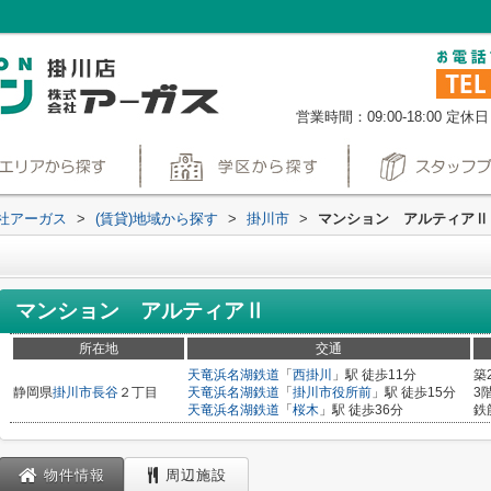
営業時間：09:00-18:00
定休日
社アーガス
>
(賃貸)地域から探す
>
掛川市
>
マンション アルティアⅡ
マンション アルティアⅡ
所在地
交通
天竜浜名湖鉄道
「
西掛川
」駅 徒歩11分
築
静岡県
掛川市
長谷
２丁目
天竜浜名湖鉄道
「
掛川市役所前
」駅 徒歩15分
3
天竜浜名湖鉄道
「
桜木
」駅 徒歩36分
鉄
物件情報
周辺施設