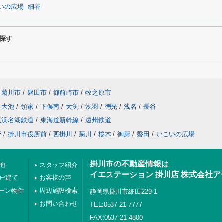
いの広場
細谷
探す
菊川市
/
磐田市
/
御前崎市
/
牧之原市
大池
/
領家
/
下俣南
/
大渕
/
浅羽
/
徳光
/
浅名
/
長谷
竜浜名湖鉄道
/
東海道新幹線
/
遠州鉄道
野
/
掛川市役所前
/
西掛川
/
菊川
/
桜木
/
御厨
/
磐田
/
いこいの広場
掛川市の不動産情報は
地
スタッフ紹介
イエステーション 掛川店 株式会社
の戸建て
お客様の声
ーン物件
周辺施設検索
静岡県掛川市細田229-1
お問い合わせ
TEL:0537-21-7777
FAX:0537-21-4800