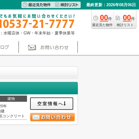
最終更新：2026年08月06日
00
00
件
件
最近見た物件
検討リスト
：水曜店休・GW・年末年始・夏季休業等
建物
空室情報へ
20年
階建
筋コンクリート