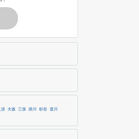
す
之須
大坂
三俣
掛川
杉谷
逆川