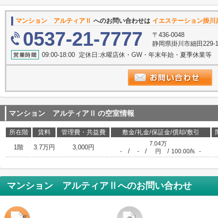
マンション アルティアⅡ
へのお問い合わせは
イエステーション掛川
0537-21-7777
〒436-0048
静岡県掛川市細田229-
09:00-18:00 定休日:水曜店休・GW・年末年始・夏季休業等
マンション アルティアⅡ
の空室情報
所在階
賃料
管理費・共益費
敷金/礼金/保証金/償却/敷引
7.04万
1階
3.7万円
3,000円
/
/
/
/
-
-
円
100.00％
-
マンション アルティアⅡ
へのお問い合わせ