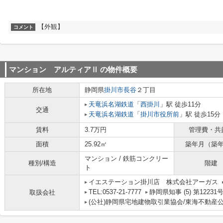
【外観】
コメント
マンション アルティアⅡ
の物件概要
所在地
静岡県
掛川市
長谷
２丁目
天竜浜名湖鉄道
「
西掛川
」駅 徒歩11分
交通
天竜浜名湖鉄道
「
掛川市役所前
」駅 徒歩15分
賃料
3.7万円
管理費・共
面積
25.92㎡
築年月（築
マンション / 鉄筋コンクリー
種別/構造
階建
ト
イエステーション掛川店 株式会社アーガス
TEL:0537-21-7777
静岡県知事 (5) 第12231
取扱会社
(公社)静岡県宅地建物取引業協会/東海不動産