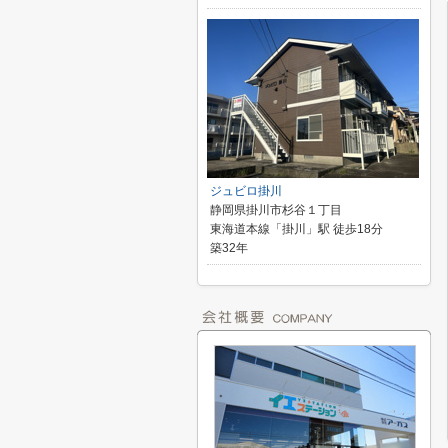
ジュビロ掛川
静岡県掛川市杉谷１丁目
東海道本線「掛川」駅 徒歩18分
築32年