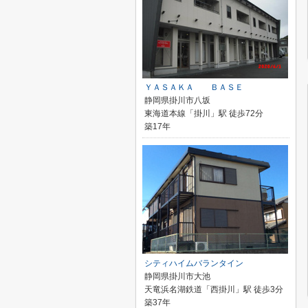
ＹＡＳＡＫＡ ＢＡＳＥ
静岡県掛川市八坂
東海道本線「掛川」駅 徒歩72分
築17年
シティハイムバランタイン
静岡県掛川市大池
天竜浜名湖鉄道「西掛川」駅 徒歩3分
築37年