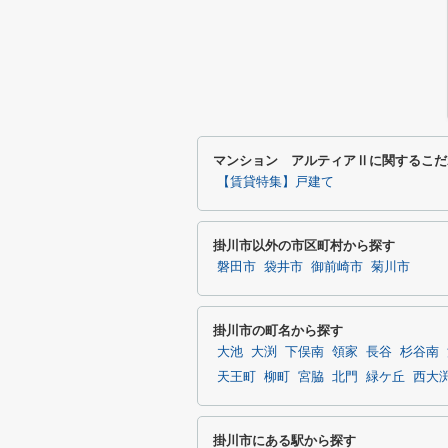
マンション アルティアⅡに関するこだ
【賃貸特集】戸建て
掛川市以外の市区町村から探す
磐田市
袋井市
御前崎市
菊川市
掛川市の町名から探す
大池
大渕
下俣南
領家
長谷
杉谷南
天王町
柳町
宮脇
北門
緑ケ丘
西大
掛川市にある駅から探す