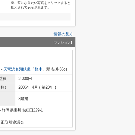
※ご覧になりたい写真をクリックすると
拡大されて表示されます。
情報の見方
【マンション】
天竜浜名湖鉄道
「
桜木
」駅 徒歩36分
益費
3,000円
年数）
2006年 4月 ( 築20年 )
3階建
静岡県掛川市細田229-1
号
公正取引協議会