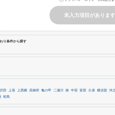
未入力項目がありま
わり条件から探す
沢田
上張
上西郷
高御所
亀の甲
二瀬川
南
中宿
富部
久保
横須賀
沖
渕
初馬