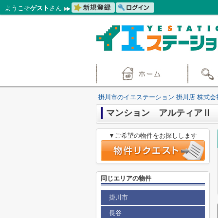
ようこそ
ゲスト
さん
掛川市のイエステーション 掛川店 株式会
マンション アルティアⅡ
▼ご希望の物件をお探しします
同じエリアの物件
掛川市
長谷