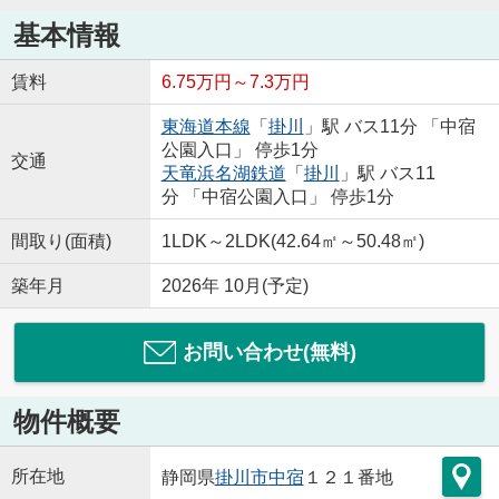
基本情報
賃料
6.75万円～7.3万円
東海道本線
「
掛川
」駅 バス11分 「中宿
公園入口」 停歩1分
交通
天竜浜名湖鉄道
「
掛川
」駅 バス11
分 「中宿公園入口」 停歩1分
間取り(面積)
1LDK～2LDK(42.64㎡～50.48㎡)
築年月
2026年 10月(予定)
お問い合わせ(無料)
物件概要
所在地
静岡県
掛川市
中宿
１２１番地