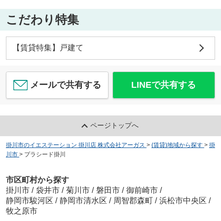
こだわり特集
【賃貸特集】戸建て
メールで共有する
LINEで共有する
ページトップへ
掛川市のイエステーション 掛川店 株式会社アーガス
>
(賃貸)地域から探す
>
掛
川市
>
プラシード掛川
市区町村から探す
掛川市
/
袋井市
/
菊川市
/
磐田市
/
御前崎市
/
静岡市駿河区
/
静岡市清水区
/
周智郡森町
/
浜松市中央区
/
牧之原市