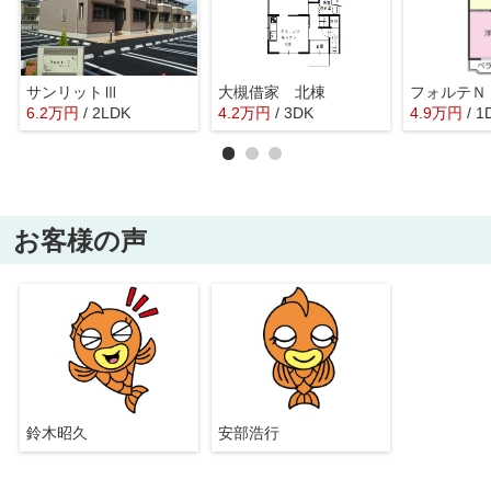
サンリットⅢ
大槻借家 北棟
フォルテＮ
6.2
万
円
/ 2LDK
4.2
万
円
/ 3DK
4.9
万
円
/ 1
お客様の声
鈴木昭久
安部浩行