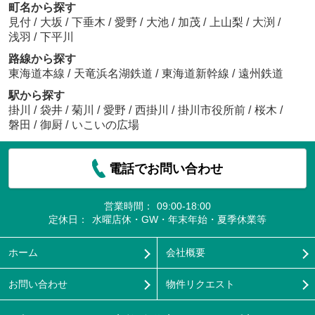
町名から探す
見付
/
大坂
/
下垂木
/
愛野
/
大池
/
加茂
/
上山梨
/
大渕
/
浅羽
/
下平川
路線から探す
東海道本線
/
天竜浜名湖鉄道
/
東海道新幹線
/
遠州鉄道
駅から探す
掛川
/
袋井
/
菊川
/
愛野
/
西掛川
/
掛川市役所前
/
桜木
/
磐田
/
御厨
/
いこいの広場
電話でお問い合わせ
営業時間：
09:00-18:00
定休日：
水曜店休・GW・年末年始・夏季休業等
ホーム
会社概要
お問い合わせ
物件リクエスト