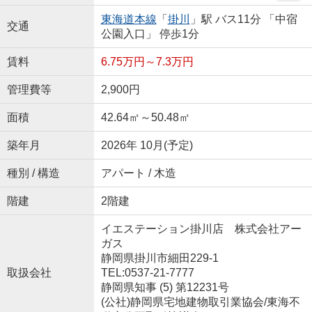
東海道本線
「
掛川
」駅 バス11分 「中宿
交通
公園入口」 停歩1分
賃料
6.75万円～7.3万円
管理費等
2,900円
面積
42.64㎡～50.48㎡
築年月
2026年 10月(予定)
種別 / 構造
アパート / 木造
階建
2階建
イエステーション掛川店 株式会社アー
ガス
静岡県掛川市細田229-1
取扱会社
TEL:0537-21-7777
静岡県知事 (5) 第12231号
(公社)静岡県宅地建物取引業協会/東海不