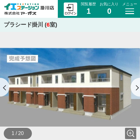
閲覧履歴
お気に入り
メニュー
1
0
プラシード掛川 (
6
室)
1 / 20