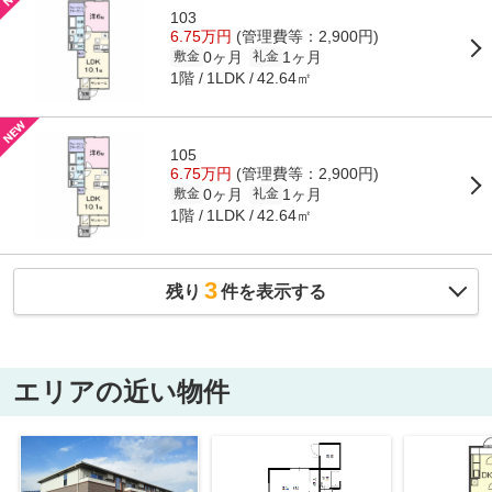
103
6.75万円
(管理費等：2,900円)
0ヶ月
1ヶ月
敷金
礼金
1階
42.64㎡
1LDK
105
6.75万円
(管理費等：2,900円)
0ヶ月
1ヶ月
敷金
礼金
1階
42.64㎡
1LDK
3
残り
件を表示する
エリアの近い物件