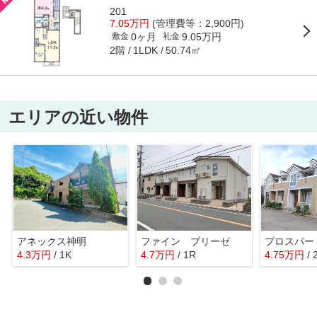
201
7.05万円
(管理費等：2,900円)
0ヶ月
9.05万円
敷金
礼金
2階
50.74㎡
1LDK
エリアの近い物件
アネックス神明
ファイン ブリーゼ
プロスパー
4.3
万
円
/ 1K
4.7
万
円
/ 1R
4.75
万
円
/ 