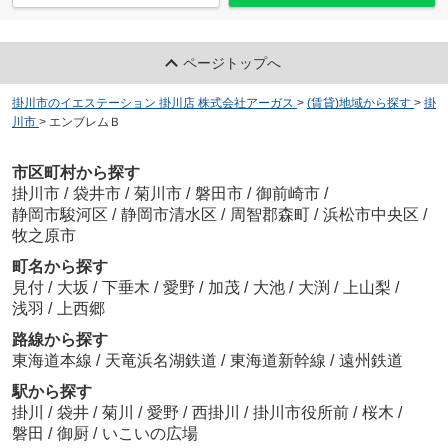
ページトップへ
掛川市のイエステーション 掛川店 株式会社アーガス
>
(賃貸)地域から探す
>
掛
川市
>
エンブレムＢ
市区町村から探す
掛川市
/
袋井市
/
菊川市
/
磐田市
/
御前崎市
/
静岡市駿河区
/
静岡市清水区
/
周智郡森町
/
浜松市中央区
/
牧之原市
町名から探す
見付
/
大坂
/
下垂木
/
愛野
/
加茂
/
大池
/
大渕
/
上山梨
/
浅羽
/
上西郷
路線から探す
東海道本線
/
天竜浜名湖鉄道
/
東海道新幹線
/
遠州鉄道
駅から探す
掛川
/
袋井
/
菊川
/
愛野
/
西掛川
/
掛川市役所前
/
桜木
/
磐田
/
御厨
/
いこいの広場