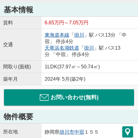
基本情報
賃料
6.65万円～7.05万円
東海道本線
「
掛川
」駅 バス13分 「中
宿」 停歩4分
交通
天竜浜名湖鉄道
「
掛川
」駅 バス13
分 「中宿」 停歩4分
間取り(面積)
1LDK(37.97㎡～50.74㎡)
築年月
2024年 5月(築2年)
お問い合わせ(無料)
物件概要
所在地
静岡県
掛川市
中宿
１５５