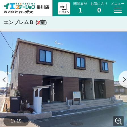
閲覧履歴
お気に入り
メニュー
1
0
エンブレムＢ (
2
室)
1 / 19