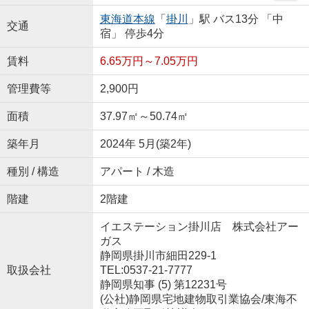
東海道本線
「
掛川
」駅 バス13分 「中
交通
宿」 停歩4分
賃料
6.65万円～7.05万円
管理費等
2,900円
面積
37.97㎡～50.74㎡
築年月
2024年 5月(築2年)
種別 / 構造
アパート / 木造
階建
2階建
イエステーション掛川店 株式会社アー
ガス
静岡県掛川市細田229-1
取扱会社
TEL:0537-21-7777
静岡県知事 (5) 第12231号
(公社)静岡県宅地建物取引業協会/東海不