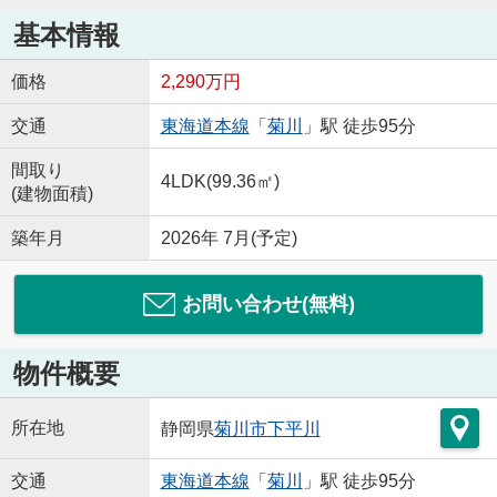
基本情報
価格
2,290万円
交通
東海道本線
「
菊川
」駅 徒歩95分
間取り
4LDK(99.36㎡)
(建物面積)
築年月
2026年 7月(予定)
お問い合わせ(無料)
物件概要
所在地
静岡県
菊川市
下平川
交通
東海道本線
「
菊川
」駅 徒歩95分