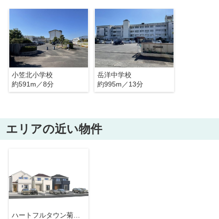
小笠北小学校
岳洋中学校
約591m／8分
約995m／13分
エリアの近い物件
ハートフルタウン菊川市下平川９６２番B