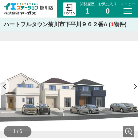
閲覧履歴
お気に入り
メニュー
1
0
ハートフルタウン菊川市下平川９６２番A (
1
物件)
1 / 6