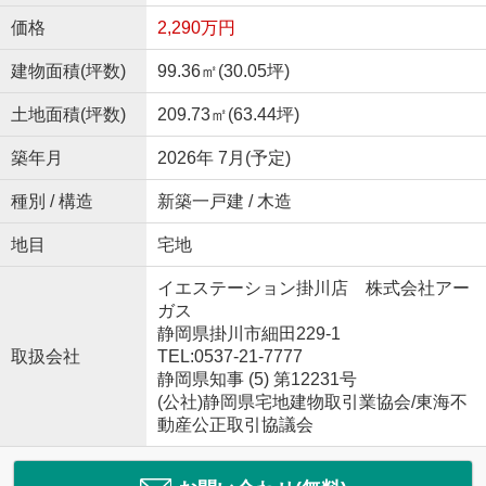
価格
2,290万円
建物面積(坪数)
99.36㎡(30.05坪)
土地面積(坪数)
209.73㎡(63.44坪)
築年月
2026年 7月(予定)
種別 / 構造
新築一戸建 / 木造
地目
宅地
イエステーション掛川店 株式会社アー
ガス
静岡県掛川市細田229-1
取扱会社
TEL:0537-21-7777
静岡県知事 (5) 第12231号
(公社)静岡県宅地建物取引業協会/東海不
動産公正取引協議会