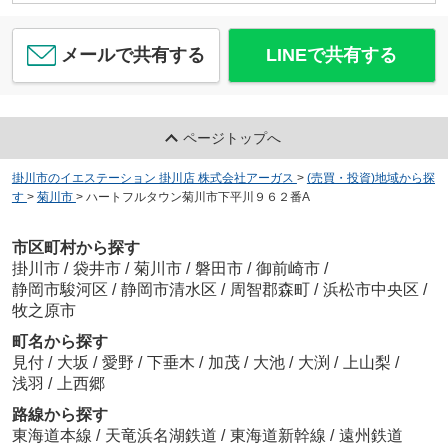
メールで共有する
LINEで共有する
ページトップへ
掛川市のイエステーション 掛川店 株式会社アーガス
>
(売買・投資)地域から探
す
>
菊川市
>
ハートフルタウン菊川市下平川９６２番A
市区町村から探す
掛川市
/
袋井市
/
菊川市
/
磐田市
/
御前崎市
/
静岡市駿河区
/
静岡市清水区
/
周智郡森町
/
浜松市中央区
/
牧之原市
町名から探す
見付
/
大坂
/
愛野
/
下垂木
/
加茂
/
大池
/
大渕
/
上山梨
/
浅羽
/
上西郷
路線から探す
東海道本線
/
天竜浜名湖鉄道
/
東海道新幹線
/
遠州鉄道