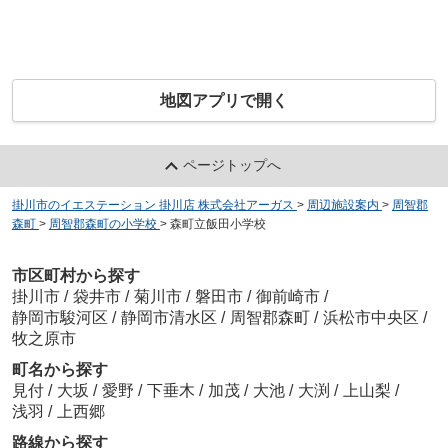
地図アプリで開く
ページトップへ
掛川市のイエステーション 掛川店 株式会社アーガス
>
周辺施設案内
>
周智郡
森町
>
周智郡森町の小学校
>
森町立飯田小学校
市区町村から探す
掛川市
/
袋井市
/
菊川市
/
磐田市
/
御前崎市
/
静岡市駿河区
/
静岡市清水区
/
周智郡森町
/
浜松市中央区
/
牧之原市
町名から探す
見付
/
大坂
/
愛野
/
下垂木
/
加茂
/
大池
/
大渕
/
上山梨
/
浅羽
/
上西郷
路線から探す