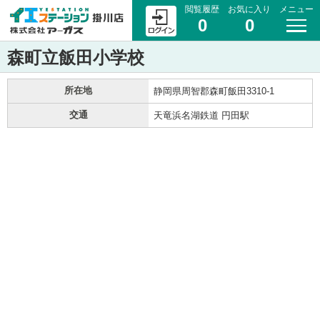
閲覧履歴
お気に入り
メニュー
0
0
森町立飯田小学校
所在地
静岡県周智郡森町飯田3310-1
交通
天竜浜名湖鉄道 円田駅