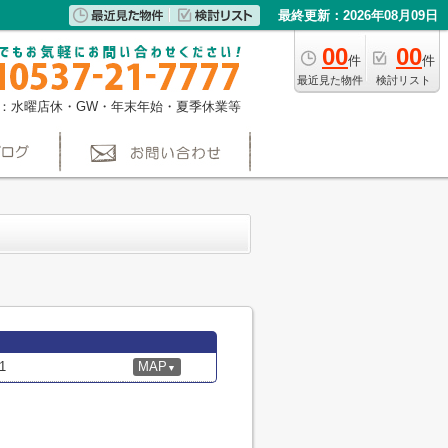
最終更新：2026年08月09日
00
00
件
件
最近見た物件
検討リスト
：水曜店休・GW・年末年始・夏季休業等
1
MAP
▼