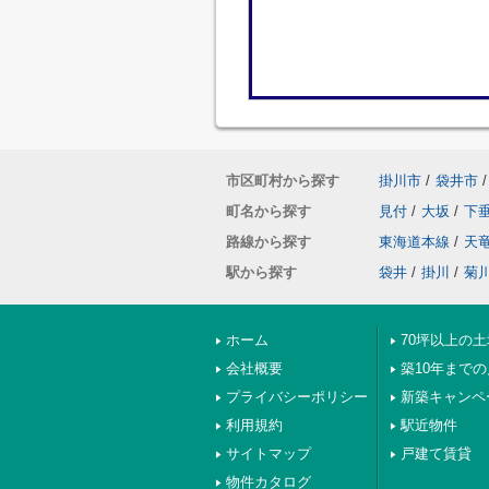
市区町村から探す
掛川市
/
袋井市
/
町名から探す
見付
/
大坂
/
下
路線から探す
東海道本線
/
天
駅から探す
袋井
/
掛川
/
菊
ホーム
70坪以上の土
会社概要
築10年まで
プライバシーポリシー
新築キャンペ
利用規約
駅近物件
サイトマップ
戸建て賃貸
物件カタログ