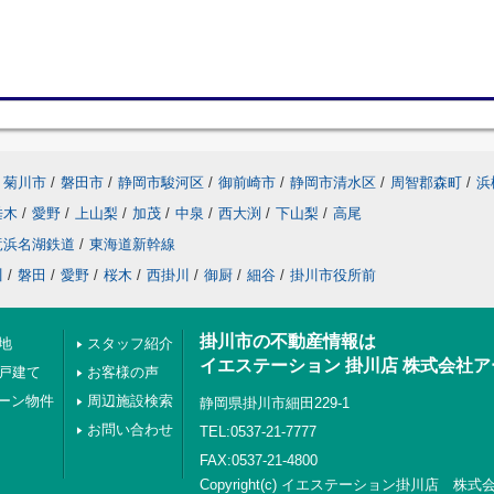
菊川市
/
磐田市
/
静岡市駿河区
/
御前崎市
/
静岡市清水区
/
周智郡森町
/
浜
垂木
/
愛野
/
上山梨
/
加茂
/
中泉
/
西大渕
/
下山梨
/
高尾
竜浜名湖鉄道
/
東海道新幹線
川
/
磐田
/
愛野
/
桜木
/
西掛川
/
御厨
/
細谷
/
掛川市役所前
掛川市の不動産情報は
地
スタッフ紹介
イエステーション 掛川店 株式会社
の戸建て
お客様の声
ーン物件
周辺施設検索
静岡県掛川市細田229-1
お問い合わせ
TEL:0537-21-7777
FAX:0537-21-4800
Copyright(c) イエステーション掛川店 株