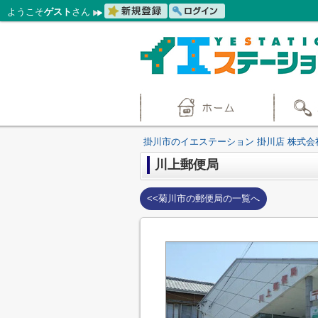
ようこそ
ゲスト
さん
掛川市のイエステーション 掛川店 株式会
川上郵便局
<<菊川市の郵便局の一覧へ