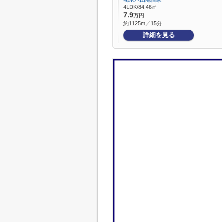
4LDK/84.46㎡
7.9
万円
約1125m／15分
詳細を見る