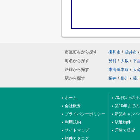
市区町村から探す
掛川市
/
袋井市
/
町名から探す
見付
/
大坂
/
下
路線から探す
東海道本線
/
天
駅から探す
袋井
/
掛川
/
菊
ホーム
70坪以上の土
会社概要
築10年まで
プライバシーポリシー
新築キャンペ
利用規約
駅近物件
サイトマップ
戸建て賃貸
物件カタログ