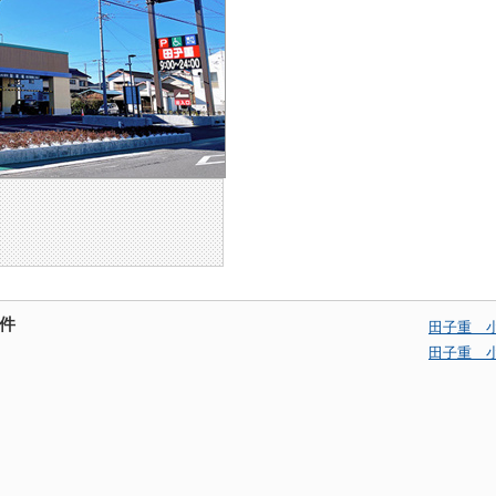
件
田子重 
田子重 