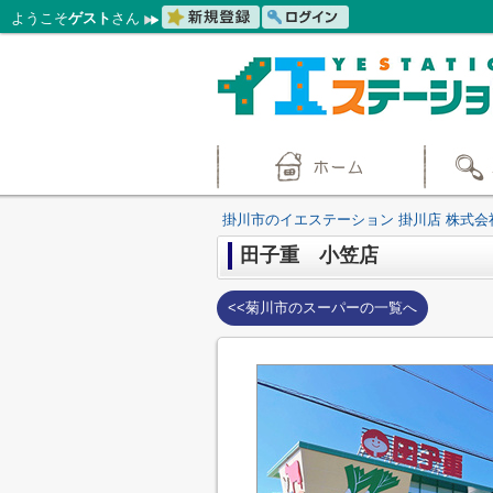
ようこそ
ゲスト
さん
掛川市のイエステーション 掛川店 株式会
田子重 小笠店
<<菊川市のスーパーの一覧へ