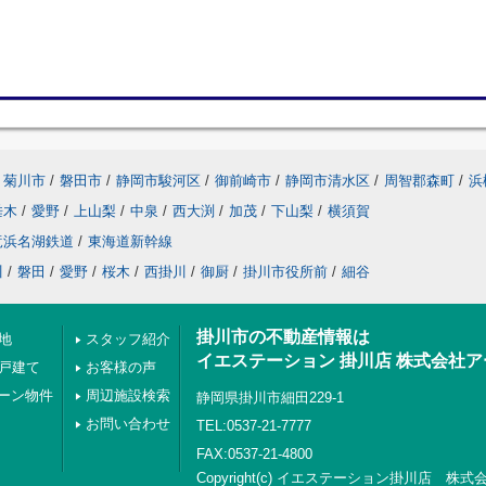
菊川市
/
磐田市
/
静岡市駿河区
/
御前崎市
/
静岡市清水区
/
周智郡森町
/
浜
垂木
/
愛野
/
上山梨
/
中泉
/
西大渕
/
加茂
/
下山梨
/
横須賀
竜浜名湖鉄道
/
東海道新幹線
川
/
磐田
/
愛野
/
桜木
/
西掛川
/
御厨
/
掛川市役所前
/
細谷
掛川市の不動産情報は
地
スタッフ紹介
イエステーション 掛川店 株式会社
の戸建て
お客様の声
ーン物件
周辺施設検索
静岡県掛川市細田229-1
お問い合わせ
TEL:0537-21-7777
FAX:0537-21-4800
Copyright(c) イエステーション掛川店 株