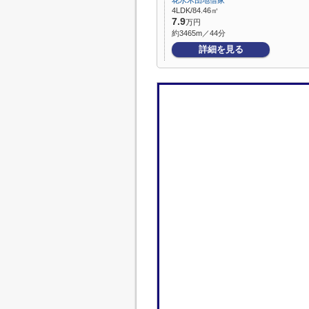
花水木団地借家
4LDK/84.46㎡
7.9
万円
約3465m／44分
詳細を見る