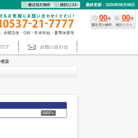
最終更新：2026年08月08日
00
00
件
件
最近見た物件
検討リスト
：水曜店休・GW・年末年始・夏季休業等
小笠店
7
MAP
▼