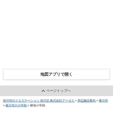
地図アプリで開く
ページトップへ
掛川市のイエステーション 掛川店 株式会社アーガス
>
周辺施設案内
>
菊川市
>
菊川市の小学校
>
横地小学校