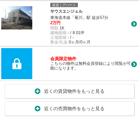
賃貸｜アパート
サウスエンジェル
東海道本線「菊川」駅 徒歩57分
2万円
間取:
1K
建物面積:
- / 8.01坪
土地面積:
- / -
敷金/礼金:
0ヶ月/0ヶ月
会員限定物件
こちらの物件は無料会員登録により閲覧が可
能になります。
近くの賃貸物件をもっと見る
近くの売買物件をもっと見る