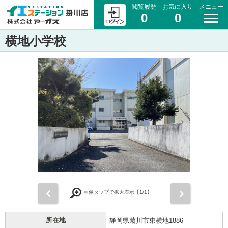
閲覧履歴
お気に入り
メニュー
0
0
横地小学校
前
次
画像タップで拡大表示【
1
/1】
所在地
静岡県菊川市東横地1886