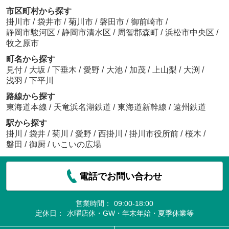
市区町村から探す
掛川市
/
袋井市
/
菊川市
/
磐田市
/
御前崎市
/
静岡市駿河区
/
静岡市清水区
/
周智郡森町
/
浜松市中央区
/
牧之原市
町名から探す
見付
/
大坂
/
下垂木
/
愛野
/
大池
/
加茂
/
上山梨
/
大渕
/
浅羽
/
下平川
路線から探す
東海道本線
/
天竜浜名湖鉄道
/
東海道新幹線
/
遠州鉄道
駅から探す
掛川
/
袋井
/
菊川
/
愛野
/
西掛川
/
掛川市役所前
/
桜木
/
磐田
/
御厨
/
いこいの広場
電話でお問い合わせ
営業時間：
09:00-18:00
定休日：
水曜店休・GW・年末年始・夏季休業等