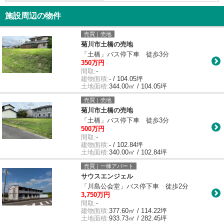
施設周辺の物件
売買｜売地
菊川市土橋の売地
「土橋」バス停下車 徒歩3分
350万円
間取:
-
建物面積:
- / 104.05坪
土地面積:
344.00㎡ / 104.05坪
売買｜売地
菊川市土橋の売地
「土橋」バス停下車 徒歩3分
500万円
間取:
-
建物面積:
- / 102.84坪
土地面積:
340.00㎡ / 102.84坪
売買｜一棟アパート
サウスエンジェル
「川島公会堂」バス停下車 徒歩2分
3,750万円
間取:
-
建物面積:
377.60㎡ / 114.22坪
土地面積:
933.73㎡ / 282.45坪