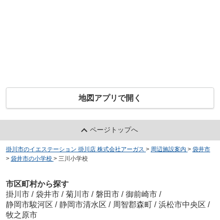
地図アプリで開く
ページトップへ
掛川市のイエステーション 掛川店 株式会社アーガス
>
周辺施設案内
>
袋井市
>
袋井市の小学校
>
三川小学校
市区町村から探す
掛川市
/
袋井市
/
菊川市
/
磐田市
/
御前崎市
/
静岡市駿河区
/
静岡市清水区
/
周智郡森町
/
浜松市中央区
/
牧之原市