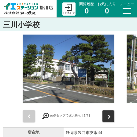
閲覧履歴
お気に入り
メニュー
0
0
三川小学校
前
次
画像タップで拡大表示【
1
/4】
所在地
静岡県袋井市友永38