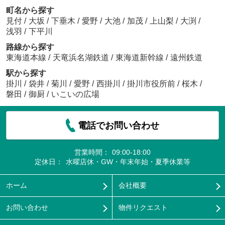
町名から探す
見付
/
大坂
/
下垂木
/
愛野
/
大池
/
加茂
/
上山梨
/
大渕
/
浅羽
/
下平川
路線から探す
東海道本線
/
天竜浜名湖鉄道
/
東海道新幹線
/
遠州鉄道
駅から探す
掛川
/
袋井
/
菊川
/
愛野
/
西掛川
/
掛川市役所前
/
桜木
/
磐田
/
御厨
/
いこいの広場
電話でお問い合わせ
営業時間：
09:00-18:00
定休日：
水曜店休・GW・年末年始・夏季休業等
ホーム
会社概要
お問い合わせ
物件リクエスト