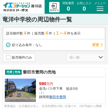
閲覧履歴
お気に入り
メニュー
0
0
竜洋中学校の周辺物件一覧
4
4
1～4
該当物件数
件
販売数
件
件を表示
変更
絞り込み条件：
なし
販売物件のみ
磐田市豊岡の売地
売買 | 売地
590
万円
金洗バス停下車 徒歩3分
- / -
静岡県
磐田市
豊岡
商業施設・公共施設が近く、生活利便性の高い立地です。150号線から隣接