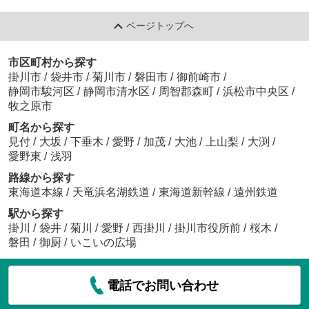
ページトップへ
市区町村から探す
掛川市
/
袋井市
/
菊川市
/
磐田市
/
御前崎市
/
静岡市駿河区
/
静岡市清水区
/
周智郡森町
/
浜松市中央区
/
牧之原市
町名から探す
見付
/
大坂
/
下垂木
/
愛野
/
加茂
/
大池
/
上山梨
/
大渕
/
愛野東
/
浅羽
路線から探す
東海道本線
/
天竜浜名湖鉄道
/
東海道新幹線
/
遠州鉄道
駅から探す
掛川
/
袋井
/
菊川
/
愛野
/
西掛川
/
掛川市役所前
/
桜木
/
磐田
/
御厨
/
いこいの広場
電話でお問い合わせ