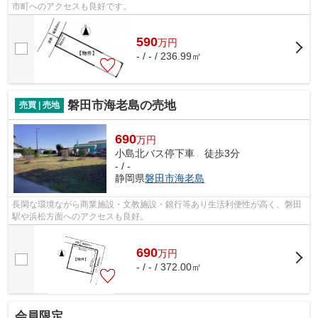
市町へのアクセスも良好です。
590
万
円
- / - / 236.99㎡
磐田市海老島の売地
売買 | 売地
690
万円
小島北バス停下車 徒歩3分
- / -
静岡県
磐田市
海老島
長閑な環境ながら商業施設・文教施設・銀行等あり生活利便性が高く、磐田
駅や浜松方面へのアクセスも良好。
690
万
円
- / - / 372.00㎡
会員限定