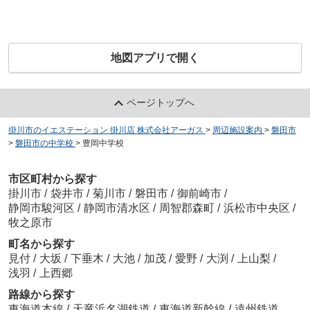
地図アプリで開く
ページトップへ
掛川市のイエステーション 掛川店 株式会社アーガス
>
周辺施設案内
>
磐田市
>
磐田市の中学校
>
豊岡中学校
市区町村から探す
掛川市
/
袋井市
/
菊川市
/
磐田市
/
御前崎市
/
静岡市駿河区
/
静岡市清水区
/
周智郡森町
/
浜松市中央区
/
牧之原市
町名から探す
見付
/
大坂
/
下垂木
/
大池
/
加茂
/
愛野
/
大渕
/
上山梨
/
浅羽
/
上西郷
路線から探す
東海道本線
/
天竜浜名湖鉄道
/
東海道新幹線
/
遠州鉄道