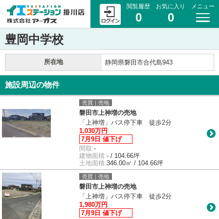
閲覧履歴
お気に入り
メニュー
0
0
豊岡中学校
所在地
静岡県磐田市合代島943
施設周辺の物件
売買｜売地
磐田市上神増の売地
「上神増」バス停下車 徒歩2分
1,030万円
7月9日 値下げ
間取:
-
建物面積:
- / 104.66坪
土地面積:
346.00㎡ / 104.66坪
売買｜売地
磐田市上神増の売地
「上神増」バス停下車 徒歩2分
1,980万円
7月9日 値下げ