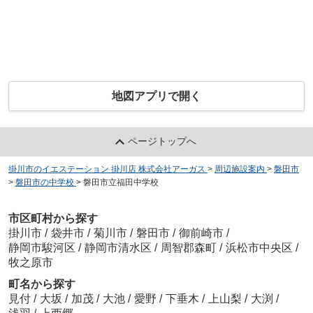
地図アプリで開く
ページトップへ
掛川市のイエステーション 掛川店 株式会社アーガス
>
周辺施設案内
>
磐田市
>
磐田市の中学校
>
磐田市立福田中学校
市区町村から探す
掛川市
/
袋井市
/
菊川市
/
磐田市
/
御前崎市
/
静岡市駿河区
/
静岡市清水区
/
周智郡森町
/
浜松市中央区
/
牧之原市
町名から探す
見付
/
大坂
/
加茂
/
大池
/
愛野
/
下垂木
/
上山梨
/
大渕
/