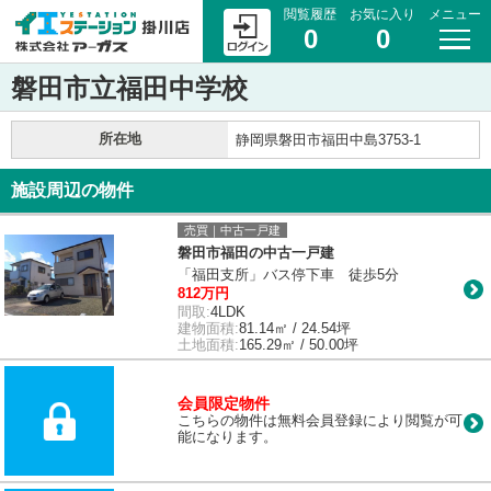
閲覧履歴
お気に入り
メニュー
0
0
磐田市立福田中学校
所在地
静岡県磐田市福田中島3753-1
施設周辺の物件
売買｜中古一戸建
磐田市福田の中古一戸建
「福田支所」バス停下車 徒歩5分
812万円
間取:
4LDK
建物面積:
81.14㎡ / 24.54坪
土地面積:
165.29㎡ / 50.00坪
会員限定物件
こちらの物件は無料会員登録により閲覧が可
能になります。