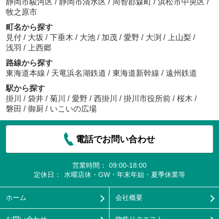
静岡市駿河区
/
静岡市清水区
/
周智郡森町
/
浜松市中央区
/
牧之原市
町名から探す
見付
/
大坂
/
下垂木
/
大池
/
加茂
/
愛野
/
大渕
/
上山梨
/
浅羽
/
上西郷
路線から探す
東海道本線
/
天竜浜名湖鉄道
/
東海道新幹線
/
遠州鉄道
駅から探す
掛川
/
袋井
/
菊川
/
愛野
/
西掛川
/
掛川市役所前
/
桜木
/
磐田
/
御厨
/
いこいの広場
電話でお問い合わせ
営業時間：
09:00-18:00
定休日：
水曜店休・GW・年末年始・夏季休業等
ホーム
会社概要