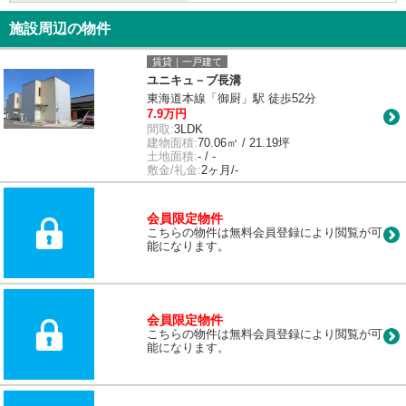
施設周辺の物件
賃貸｜一戸建て
ユニキュ－ブ長溝
東海道本線「御厨」駅 徒歩52分
7.9万円
間取:
3LDK
建物面積:
70.06㎡ / 21.19坪
土地面積:
- / -
敷金/礼金:
2ヶ月/-
会員限定物件
こちらの物件は無料会員登録により閲覧が可
能になります。
会員限定物件
こちらの物件は無料会員登録により閲覧が可
能になります。