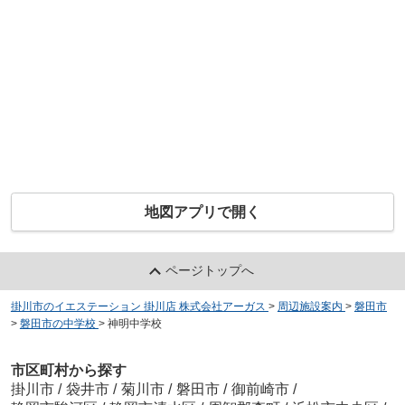
地図アプリで開く
ページトップへ
掛川市のイエステーション 掛川店 株式会社アーガス
>
周辺施設案内
>
磐田市
>
磐田市の中学校
>
神明中学校
市区町村から探す
掛川市
/
袋井市
/
菊川市
/
磐田市
/
御前崎市
/