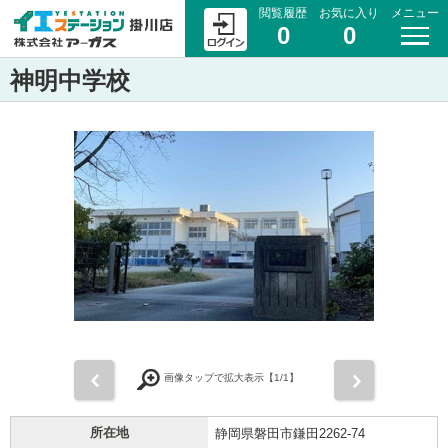
閲覧履歴
お気に入り
メニュー
0
0
神明中学校
前
次
画像タップで拡大表示【
1
/1】
所在地
静岡県磐田市鎌田2262-74