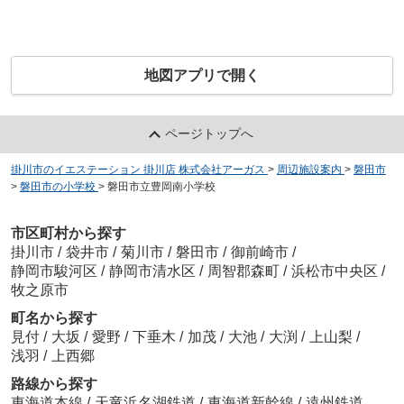
地図アプリで開く
ページトップへ
掛川市のイエステーション 掛川店 株式会社アーガス
>
周辺施設案内
>
磐田市
>
磐田市の小学校
>
磐田市立豊岡南小学校
市区町村から探す
掛川市
/
袋井市
/
菊川市
/
磐田市
/
御前崎市
/
静岡市駿河区
/
静岡市清水区
/
周智郡森町
/
浜松市中央区
/
牧之原市
町名から探す
見付
/
大坂
/
愛野
/
下垂木
/
加茂
/
大池
/
大渕
/
上山梨
/
浅羽
/
上西郷
路線から探す
東海道本線
/
天竜浜名湖鉄道
/
東海道新幹線
/
遠州鉄道