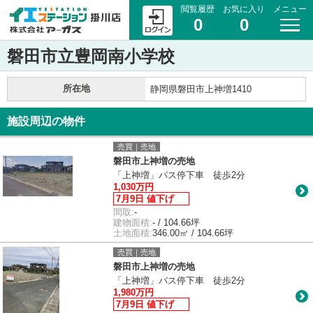
閲覧履歴
お気に入り
メニュー
0
0
磐田市立豊岡南小学校
所在地
静岡県磐田市上神増1410
施設周辺の物件
売買｜売地
磐田市上神増の売地
「上神増」バス停下車 徒歩2分
1,030万円
7月9日 値下げ
間取:
-
建物面積:
- / 104.66坪
土地面積:
346.00㎡ / 104.66坪
売買｜売地
磐田市上神増の売地
「上神増」バス停下車 徒歩2分
1,980万円
7月9日 値下げ