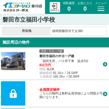
閲覧履歴
お気に入り
メニュー
0
0
磐田市立福田小学校
所在地
静岡県磐田市下太380
施設周辺の物件
売買｜中古一戸建
磐田市福田の中古一戸建
「福田支所」バス停下車 徒歩5分
812万円
間取:
4LDK
建物面積:
81.14㎡ / 24.54坪
土地面積:
165.29㎡ / 50.00坪
会員限定物件
こちらの物件は無料会員登録により閲覧が可
能になります。