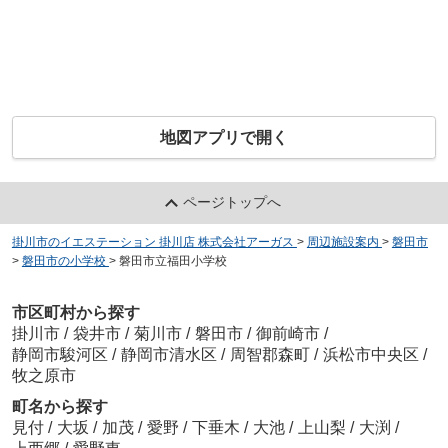
地図アプリで開く
ページトップへ
掛川市のイエステーション 掛川店 株式会社アーガス
>
周辺施設案内
>
磐田市
>
磐田市の小学校
>
磐田市立福田小学校
市区町村から探す
掛川市
/
袋井市
/
菊川市
/
磐田市
/
御前崎市
/
静岡市駿河区
/
静岡市清水区
/
周智郡森町
/
浜松市中央区
/
牧之原市
町名から探す
見付
/
大坂
/
加茂
/
愛野
/
下垂木
/
大池
/
上山梨
/
大渕
/