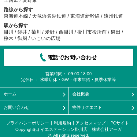
上西郷
/
愛野東
路線から探す
東海道本線
/
天竜浜名湖鉄道
/
東海道新幹線
/
遠州鉄道
駅から探す
掛川
/
袋井
/
菊川
/
愛野
/
西掛川
/
掛川市役所前
/
磐田
/
桜木
/
御厨
/
いこいの広場
電話でお問い合わせ
営業時間：
09:00-18:00
定休日：
水曜店休・GW・年末年始・夏季休業等
ホーム
会社概要
お問い合わせ
物件リクエスト
プライバシーポリシー
利用規約
アクセスマップ
PCサイト
Copyright(c) イエステーション掛川店 株式会社アーガ
ス All rights reserved.