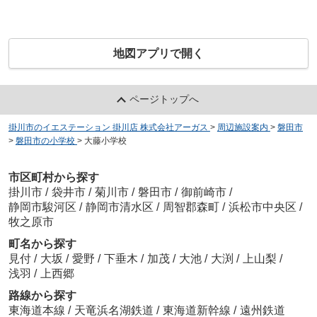
地図アプリで開く
ページトップへ
掛川市のイエステーション 掛川店 株式会社アーガス
>
周辺施設案内
>
磐田市
>
磐田市の小学校
>
大藤小学校
市区町村から探す
掛川市
/
袋井市
/
菊川市
/
磐田市
/
御前崎市
/
静岡市駿河区
/
静岡市清水区
/
周智郡森町
/
浜松市中央区
/
牧之原市
町名から探す
見付
/
大坂
/
愛野
/
下垂木
/
加茂
/
大池
/
大渕
/
上山梨
/
浅羽
/
上西郷
路線から探す
東海道本線
/
天竜浜名湖鉄道
/
東海道新幹線
/
遠州鉄道