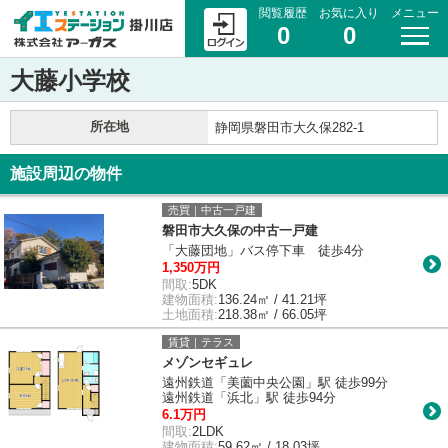
閲覧履歴
お気に入り
メニュー
0
0
大藤小学校
所在地
静岡県磐田市大久保282-1
施設周辺の物件
売買｜中古一戸建
磐田市大久保の中古一戸建
「大藤団地」バス停下車 徒歩4分
1,350万円
間取:
5DK
建物面積:
136.24㎡ / 41.21坪
土地面積:
218.38㎡ / 66.05坪
賃貸｜テラス
メゾンセギュレ
遠州鉄道「美薗中央公園」駅 徒歩99分
遠州鉄道「浜北」駅 徒歩94分
6.1万円
間取:
2LDK
建物面積:
59.62㎡ / 18.03坪