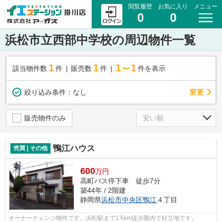
閲覧履歴
お気に入り
メニュー
0
0
浜松市立西部中学校の周辺物件一覧
1
1
1～1
該当物件数
件
販売数
件
件を表示
変更
絞り込み条件：
なし
販売物件のみ
鴨江ハウス
売買 | その他
600
万円
高町バス停下車 徒歩7分
築44年 / 2階建
静岡県
浜松市中央区
鴨江
４丁目
オーナーチェンジ物件です。浜松駅まで1.6km徒歩圏内で好立地です。