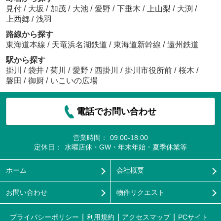
見付
/
大坂
/
加茂
/
大池
/
愛野
/
下垂木
/
上山梨
/
大渕
/
上西郷
/
浅羽
路線から探す
東海道本線
/
天竜浜名湖鉄道
/
東海道新幹線
/
遠州鉄道
駅から探す
掛川
/
袋井
/
菊川
/
愛野
/
西掛川
/
掛川市役所前
/
桜木
/
磐田
/
御厨
/
いこいの広場
電話でお問い合わせ
営業時間：
09:00-18:00
定休日：
水曜店休・GW・年末年始・夏季休業等
ホーム
会社概要
お問い合わせ
物件リクエスト
プライバシーポリシー
利用規約
アクセスマップ
PCサイト