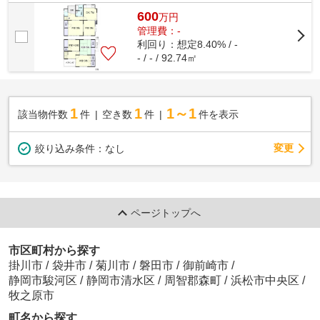
600
万
円
管理費：-
利回り：想定8.40% / -
- / - / 92.74㎡
1
1
1～1
該当物件数
件
空き数
件
件を表示
変更
絞り込み条件：
なし
ページトップへ
市区町村から探す
掛川市
/
袋井市
/
菊川市
/
磐田市
/
御前崎市
/
静岡市駿河区
/
静岡市清水区
/
周智郡森町
/
浜松市中央区
/
牧之原市
町名から探す