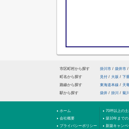
市区町村から探す
掛川市
/
袋井市
/
町名から探す
見付
/
大坂
/
下
路線から探す
東海道本線
/
天
駅から探す
袋井
/
掛川
/
菊
ホーム
70坪以上の土
会社概要
築10年まで
プライバシーポリシー
新築キャンペ