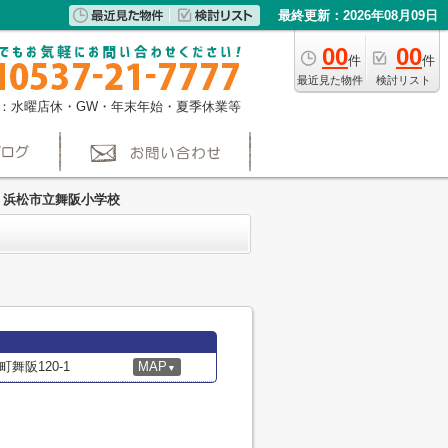
最終更新：2026年08月09日
00
00
件
件
最近見た物件
検討リスト
：水曜店休・GW・年末年始・夏季休業等
浜松市立舞阪小学校
舞阪120-1
MAP
▼