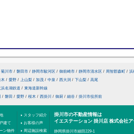
菊川市
/
磐田市
/
静岡市駿河区
/
御前崎市
/
静岡市清水区
/
周智郡森町
/
浜
垂木
/
愛野
/
上山梨
/
加茂
/
中泉
/
西大渕
/
下山梨
/
高尾
竜浜名湖鉄道
/
東海道新幹線
川
/
磐田
/
愛野
/
桜木
/
西掛川
/
御厨
/
細谷
/
掛川市役所前
掛川市の不動産情報は
地
スタッフ紹介
イエステーション 掛川店 株式会社
の戸建て
お客様の声
ーン物件
周辺施設検索
静岡県掛川市細田229-1