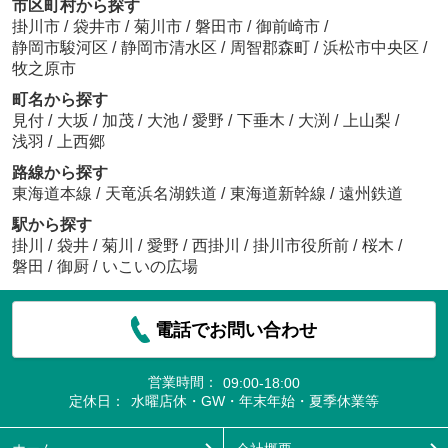
市区町村から探す
掛川市
/
袋井市
/
菊川市
/
磐田市
/
御前崎市
/
静岡市駿河区
/
静岡市清水区
/
周智郡森町
/
浜松市中央区
/
牧之原市
町名から探す
見付
/
大坂
/
加茂
/
大池
/
愛野
/
下垂木
/
大渕
/
上山梨
/
浅羽
/
上西郷
路線から探す
東海道本線
/
天竜浜名湖鉄道
/
東海道新幹線
/
遠州鉄道
駅から探す
掛川
/
袋井
/
菊川
/
愛野
/
西掛川
/
掛川市役所前
/
桜木
/
磐田
/
御厨
/
いこいの広場
電話でお問い合わせ
営業時間：
09:00-18:00
定休日：
水曜店休・GW・年末年始・夏季休業等