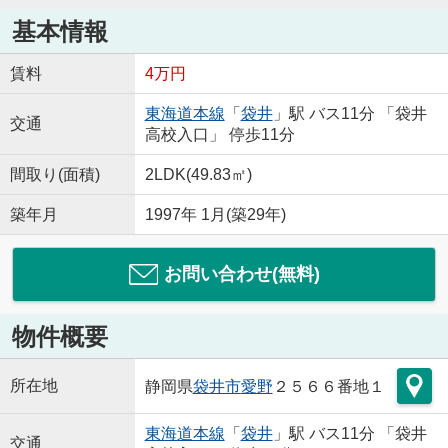
基本情報
賃料
4万円
東海道本線
「
袋井
」駅 バス11分 「袋井
交通
高校入口」 停歩11分
間取り(面積)
2LDK(49.83㎡)
築年月
1997年 1月(築29年)
お問い合わせ(無料)
物件概要
所在地
静岡県
袋井市
愛野
２５６６番地１
東海道本線
「
袋井
」駅 バス11分 「袋井
交通