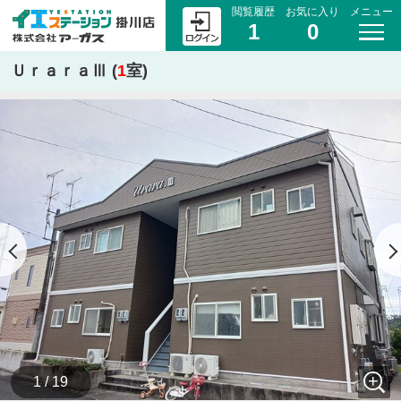
閲覧履歴
お気に入り
メニュー
1
0
ＵｒａｒａⅢ (
1
室)
1 / 19