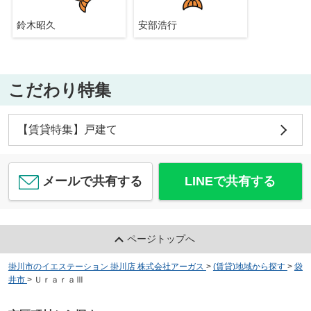
鈴木昭久
安部浩行
こだわり特集
【賃貸特集】戸建て
メールで共有する
LINEで共有する
ページトップへ
掛川市のイエステーション 掛川店 株式会社アーガス
>
(賃貸)地域から探す
>
袋
井市
>
ＵｒａｒａⅢ