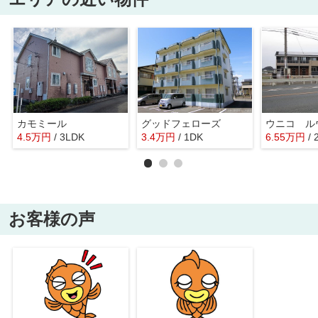
カモミール
グッドフェローズ
ウニコ ル
4.5
万
円
/ 3LDK
3.4
万
円
/ 1DK
6.55
万
円
/
お客様の声