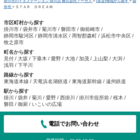
掛川市のイエステーション 掛川店 株式会社アーガス
>
(賃貸)地域から探す
>
袋
井市
>
ＳＴＡＲ ＤＲＥＡＭ
市区町村から探す
掛川市
/
袋井市
/
菊川市
/
磐田市
/
御前崎市
/
静岡市駿河区
/
静岡市清水区
/
周智郡森町
/
浜松市中央区
/
牧之原市
町名から探す
見付
/
大坂
/
下垂木
/
愛野
/
大池
/
加茂
/
上山梨
/
大渕
/
浅羽
/
下平川
路線から探す
東海道本線
/
天竜浜名湖鉄道
/
東海道新幹線
/
遠州鉄道
駅から探す
掛川
/
袋井
/
菊川
/
愛野
/
西掛川
/
掛川市役所前
/
桜木
/
磐田
/
御厨
/
いこいの広場
電話でお問い合わせ