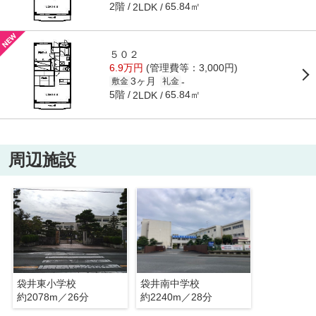
2階
65.84㎡
2LDK
５０２
6.9万円
(管理費等：3,000円)
3ヶ月
-
敷金
礼金
5階
65.84㎡
2LDK
周辺施設
袋井東小学校
袋井南中学校
約2078m／26分
約2240m／28分