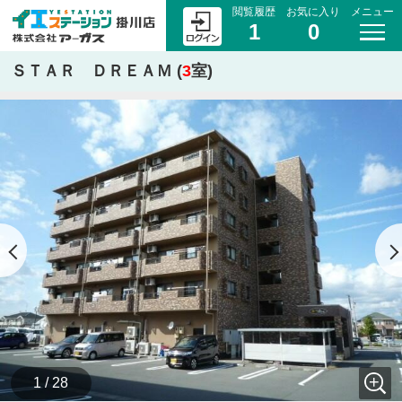
閲覧履歴
お気に入り
メニュー
1
0
ＳＴＡＲ ＤＲＥＡＭ (
3
室)
1 / 28