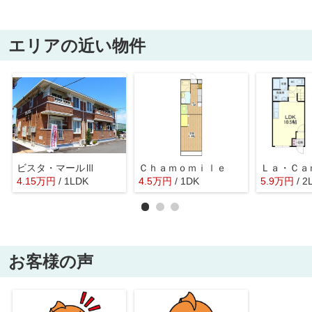
エリアの近い物件
ビスタ・マールⅢ
Ｃｈａｍｏｍｉｌｅ
4.15
万
円
/ 1LDK
4.5
万
円
/ 1DK
5.9
万
円
/ 2
お客様の声