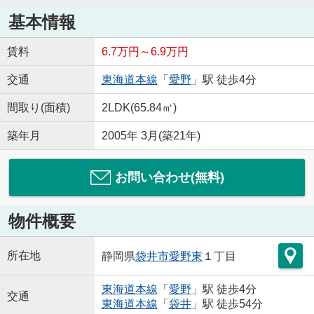
基本情報
賃料
6.7万円～6.9万円
交通
東海道本線
「
愛野
」駅 徒歩4分
間取り(面積)
2LDK(65.84㎡)
築年月
2005年 3月(築21年)
お問い合わせ(無料)
物件概要
所在地
静岡県
袋井市
愛野東
１丁目
東海道本線
「
愛野
」駅 徒歩4分
交通
東海道本線
「
袋井
」駅 徒歩54分