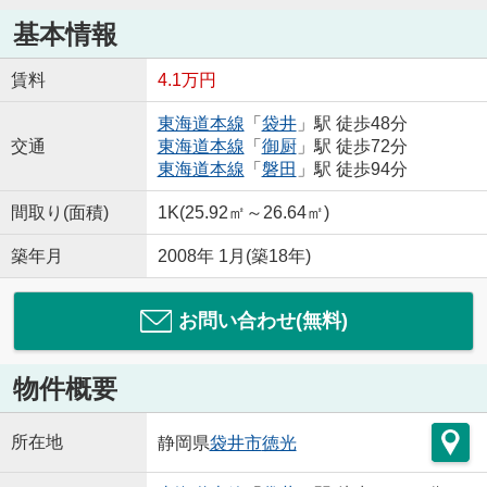
基本情報
賃料
4.1万円
東海道本線
「
袋井
」駅 徒歩48分
交通
東海道本線
「
御厨
」駅 徒歩72分
東海道本線
「
磐田
」駅 徒歩94分
間取り(面積)
1K(25.92㎡～26.64㎡)
築年月
2008年 1月(築18年)
お問い合わせ(無料)
物件概要
所在地
静岡県
袋井市
徳光