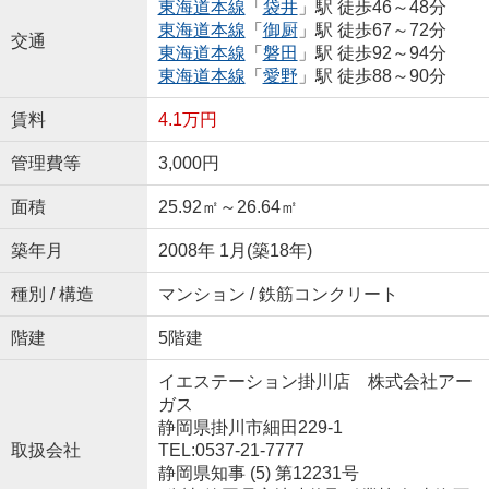
東海道本線
「
袋井
」駅 徒歩46～48分
東海道本線
「
御厨
」駅 徒歩67～72分
交通
東海道本線
「
磐田
」駅 徒歩92～94分
東海道本線
「
愛野
」駅 徒歩88～90分
賃料
4.1万円
管理費等
3,000円
面積
25.92㎡～26.64㎡
築年月
2008年 1月(築18年)
種別 / 構造
マンション / 鉄筋コンクリート
階建
5階建
イエステーション掛川店 株式会社アー
ガス
静岡県掛川市細田229-1
取扱会社
TEL:0537-21-7777
静岡県知事 (5) 第12231号