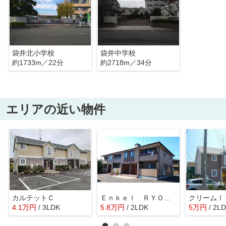
袋井北小学校
袋井中学校
約1733m／22分
約2718m／34分
エリアの近い物件
カルテットＣ
Ｅｎｋｅｌ ＲＹＯ Ｂ
クリームⅠ
4.1
万
円
/ 3LDK
5.8
万
円
/ 2LDK
5
万
円
/ 2L