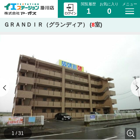
閲覧履歴
お気に入り
メニュー
1
0
ＧＲＡＮＤＩＲ（グランディア） (
8
室)
1 / 31