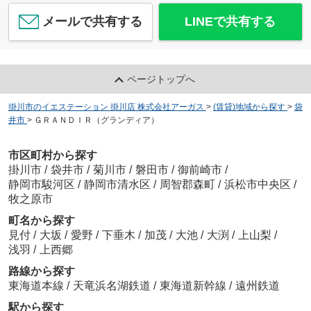
メールで共有する
LINEで共有する
ページトップへ
掛川市のイエステーション 掛川店 株式会社アーガス
>
(賃貸)地域から探す
>
袋
井市
>
ＧＲＡＮＤＩＲ（グランディア）
市区町村から探す
掛川市
/
袋井市
/
菊川市
/
磐田市
/
御前崎市
/
静岡市駿河区
/
静岡市清水区
/
周智郡森町
/
浜松市中央区
/
牧之原市
町名から探す
見付
/
大坂
/
愛野
/
下垂木
/
加茂
/
大池
/
大渕
/
上山梨
/
浅羽
/
上西郷
路線から探す
東海道本線
/
天竜浜名湖鉄道
/
東海道新幹線
/
遠州鉄道
駅から探す