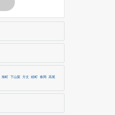
す
旭町
下山梨
方丈
睦町
春岡
高尾