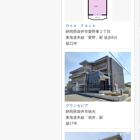
Ｏｎｅ Ｆａｃｅ
静岡県袋井市愛野東２丁目
東海道本線「愛野」駅 徒歩6分
築22年
グランセピア
静岡県袋井市徳光
東海道本線「袋井」駅
築17年