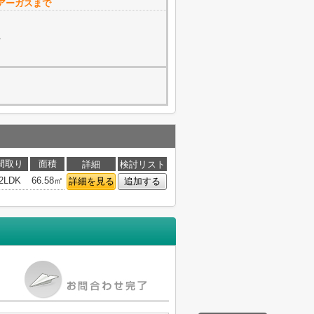
アーガスまで
1
間取り
面積
詳細
検討リスト
2LDK
66.58㎡
詳細を見る
追加する