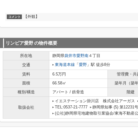
【外観】
コメント
リンピア愛野
の物件概要
所在地
静岡県
袋井市
愛野南
４丁目
東海道本線
「
愛野
」駅 徒歩8分
交通
賃料
6.5万円
管理費・共
面積
66.58㎡
築年月（築
種別/構造
アパート / 鉄骨造
階建
イエステーション掛川店 株式会社アーガス
TEL:0537-21-7777
静岡県知事 (5) 第12231
取扱会社
(公社)静岡県宅地建物取引業協会/東海不動産