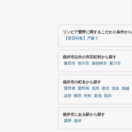
リンピア愛野に関するこだわり条件から
【賃貸特集】戸建て
袋井市以外の市区町村から探す
磐田市
掛川市
御前崎市
菊川市
袋井市の町名から探す
愛野東
愛野南
浅羽
徳光
浅名
堀越
諸井
横井
村松
新池
国本
袋井市にある駅から探す
愛野
袋井