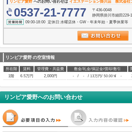
リンピア愛野
へのお問い合わせは
イエステーション掛川店 株式会社
0537-21-7777
〒436-0048
静岡県掛川市細田229-
09:00-18:00 定休日:水曜店休・GW・年末年始・夏季休業等
リンピア愛野
の空室情報
所在階
賃料
管理費・共益費
敷金/礼金/保証金/償却/敷引
1階
6.5万円
2,000円
/
/
/
/
-
-
13万円
50.00％
-
リンピア愛野
へのお問い合わせ