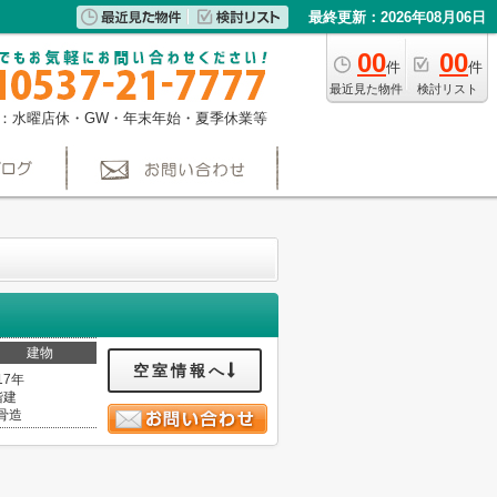
最終更新：2026年08月06日
00
00
件
件
最近見た物件
検討リスト
：水曜店休・GW・年末年始・夏季休業等
建物
空室情報へ
17年
階建
骨造