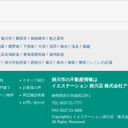
菊川市
/
磐田市
/
御前崎市
/
牧之原市
領家
/
愛野南
/
下俣南
/
大渕
/
浅羽
/
徳光
/
浅名
/
堀越
竜浜名湖鉄道
/
東海道新幹線
/
遠州鉄道
野
/
掛川市役所前
/
西掛川
/
菊川
/
桜木
/
御厨
/
磐田
/
いこいの広場
掛川市の不動産情報は
地
スタッフ紹介
イエステーション 掛川店 株式会社
の戸建て
お客様の声
ーン物件
周辺施設検索
静岡県掛川市細田229-1
お問い合わせ
TEL:0537-21-7777
FAX:0537-21-4800
Copyright(c) イエステーション掛川店 株
All Rights Reserved.