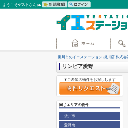
ようこそ
ゲスト
さん
掛川市のイエステーション 掛川店 株式会
リンピア愛野
▼ご希望の物件をお探しします
同じエリアの物件
袋井市
愛野南