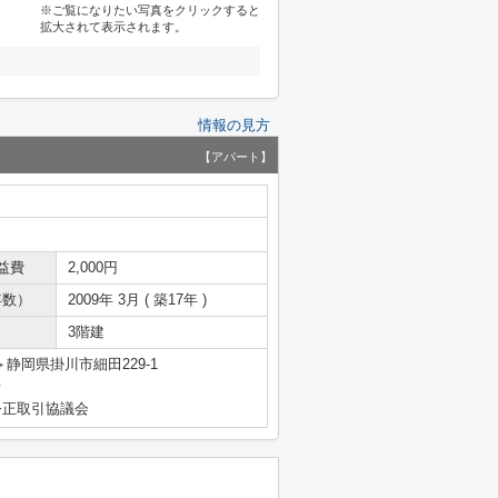
※ご覧になりたい写真をクリックすると
拡大されて表示されます。
情報の見方
【アパート】
益費
2,000円
年数）
2009年 3月 ( 築17年 )
3階建
静岡県掛川市細田229-1
号
公正取引協議会