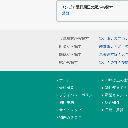
リンピア愛野周辺の駅から探す
愛野
市区町村から探す
掛川市
/
袋井市
/
町名から探す
愛野東
/
大池
/
路線から探す
東海道本線
/
天
駅から探す
掛川
/
袋井
/
愛
ホーム
70坪以上の土
会社概要
築10年まで
プライバシーポリシー
新築キャンペ
利用規約
駅近物件
サイトマップ
戸建て賃貸
物件カタログ