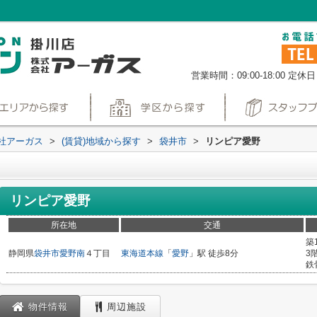
営業時間：09:00-18:00
定休日
社アーガス
>
(賃貸)地域から探す
>
袋井市
>
リンピア愛野
リンピア愛野
所在地
交通
築
静岡県
袋井市
愛野南
４丁目
東海道本線
「
愛野
」駅 徒歩8分
3
鉄
物件情報
周辺施設