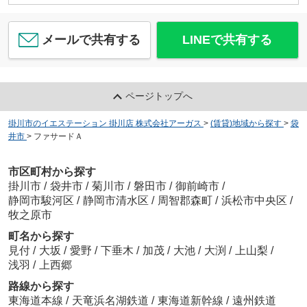
メールで共有する
LINEで共有する
ページトップへ
掛川市のイエステーション 掛川店 株式会社アーガス
>
(賃貸)地域から探す
>
袋
井市
>
ファサードＡ
市区町村から探す
掛川市
/
袋井市
/
菊川市
/
磐田市
/
御前崎市
/
静岡市駿河区
/
静岡市清水区
/
周智郡森町
/
浜松市中央区
/
牧之原市
町名から探す
見付
/
大坂
/
愛野
/
下垂木
/
加茂
/
大池
/
大渕
/
上山梨
/
浅羽
/
上西郷
路線から探す
東海道本線
/
天竜浜名湖鉄道
/
東海道新幹線
/
遠州鉄道