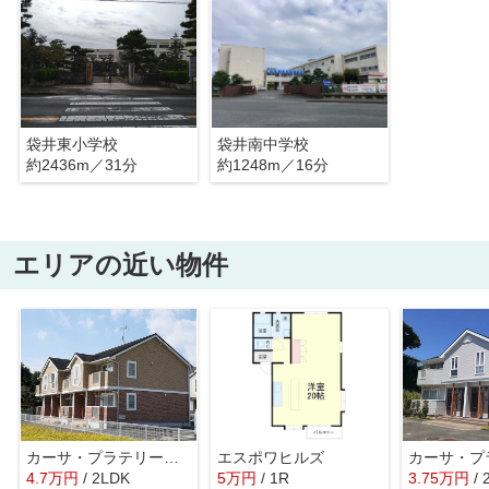
袋井東小学校
袋井南中学校
約2436m／31分
約1248m／16分
エリアの近い物件
カーサ・プラテリーアＲ
エスポワヒルズ
4.7
万
円
/ 2LDK
5
万
円
/ 1R
3.75
万
円
/ 