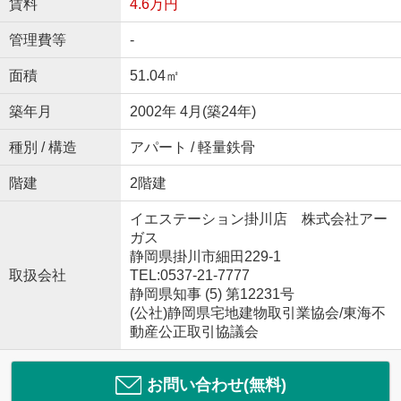
賃料
4.6万円
管理費等
-
面積
51.04㎡
築年月
2002年 4月(築24年)
種別 / 構造
アパート / 軽量鉄骨
階建
2階建
イエステーション掛川店 株式会社アー
ガス
静岡県掛川市細田229-1
取扱会社
TEL:0537-21-7777
静岡県知事 (5) 第12231号
(公社)静岡県宅地建物取引業協会/東海不
動産公正取引協議会
お問い合わせ(無料)