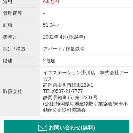
賃料
4.6万円
管理費等
-
面積
51.04㎡
築年月
2002年 4月(築24年)
種別 / 構造
アパート / 軽量鉄骨
階建
2階建
イエステーション掛川店 株式会社アー
ガス
静岡県掛川市細田229-1
取扱会社
TEL:0537-21-7777
静岡県知事 (5) 第12231号
(公社)静岡県宅地建物取引業協会/東海不
動産公正取引協議会
お問い合わせ(無料)