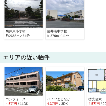
袋井東小学校
袋井南中学校
約2685m／34分
約879m／11分
エリアの近い物件
コンフォース
ハイツまるなか
徳光借家
4.5
万
円
/ 1LDK
4.3
万
円
/ 3DK
4.5
万
円
/ 2