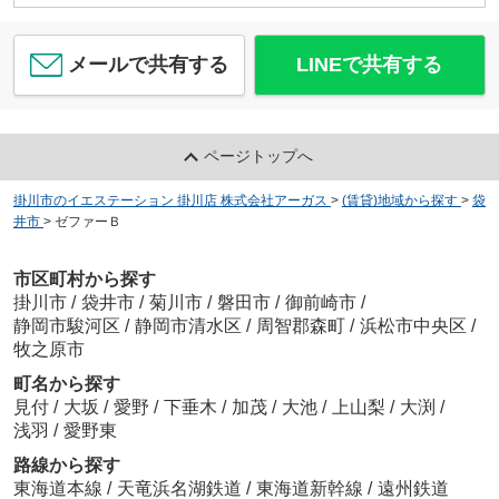
メールで共有する
LINEで共有する
ページトップへ
掛川市のイエステーション 掛川店 株式会社アーガス
>
(賃貸)地域から探す
>
袋
井市
>
ゼファーＢ
市区町村から探す
掛川市
/
袋井市
/
菊川市
/
磐田市
/
御前崎市
/
静岡市駿河区
/
静岡市清水区
/
周智郡森町
/
浜松市中央区
/
牧之原市
町名から探す
見付
/
大坂
/
愛野
/
下垂木
/
加茂
/
大池
/
上山梨
/
大渕
/
浅羽
/
愛野東
路線から探す
東海道本線
/
天竜浜名湖鉄道
/
東海道新幹線
/
遠州鉄道