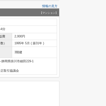
情報の見方
【マンション】
歩4分
益費
2,000円
年数）
1995年 5月 ( 築31年 )
3階建
静岡県掛川市細田229-1
号
公正取引協議会