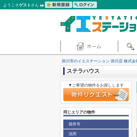
ようこそ
ゲスト
さん
掛川市のイエステーション 掛川店 株式会
ステラハウス
▼ご希望の物件をお探しします
同じエリアの物件
袋井市
浅岡