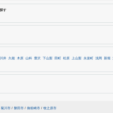
探す
川井
久能
木原
山科
豊沢
下山梨
田町
松原
上山梨
永楽町
浅岡
新堀
菊川市
/
磐田市
/
御前崎市
/
牧之原市