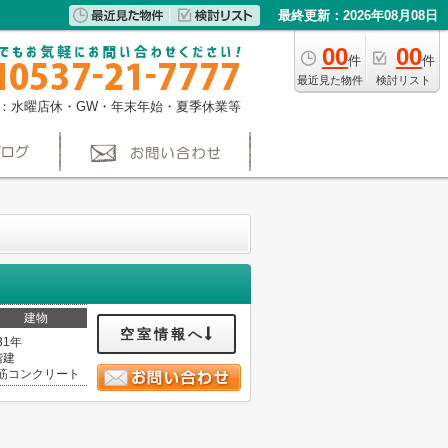
最終更新：2026年08月08日
00
00
件
件
最近見た物件
検討リスト
：水曜店休・GW・年末年始・夏季休業等
建物
空室情報へ
31年
階建
筋コンクリート