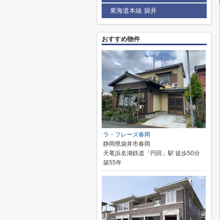
東海道本線 袋井
おすすめ物件
ラ・フレーズ春岡
静岡県袋井市春岡
天竜浜名湖鉄道「円田」駅 徒歩50分
築55年