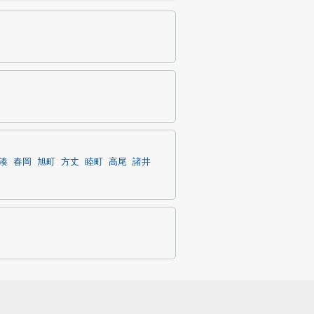
湊
春岡
旭町
方丈
睦町
高尾
諸井