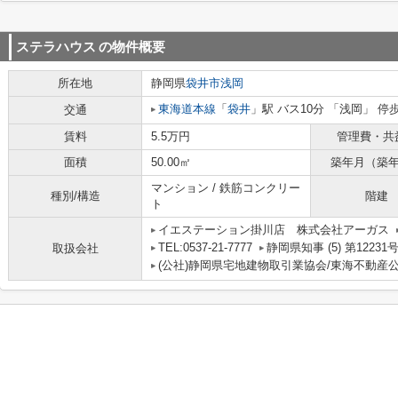
ステラハウス
の物件概要
所在地
静岡県
袋井市
浅岡
東海道本線
「
袋井
」駅 バス10分 「浅岡」 停
交通
賃料
5.5万円
管理費・共
面積
50.00㎡
築年月（築
マンション / 鉄筋コンクリー
種別/構造
階建
ト
イエステーション掛川店 株式会社アーガス
TEL:0537-21-7777
静岡県知事 (5) 第12231
取扱会社
(公社)静岡県宅地建物取引業協会/東海不動産