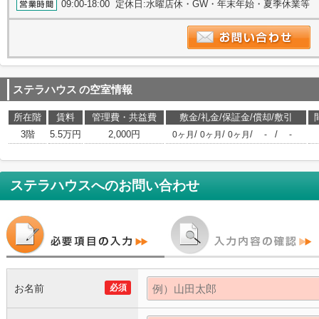
09:00-18:00 定休日:水曜店休・GW・年末年始・夏季休業等
ステラハウス
の空室情報
所在階
賃料
管理費・共益費
敷金/礼金/保証金/償却/敷引
3階
5.5万円
2,000円
/
/
/
/
0ヶ月
0ヶ月
0ヶ月
-
-
ステラハウス
へのお問い合わせ
お名前
必須