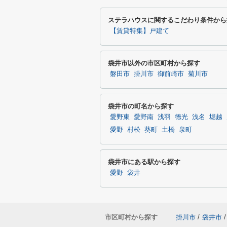
ステラハウスに関するこだわり条件から
【賃貸特集】戸建て
袋井市以外の市区町村から探す
磐田市
掛川市
御前崎市
菊川市
袋井市の町名から探す
愛野東
愛野南
浅羽
徳光
浅名
堀越
愛野
村松
葵町
土橋
泉町
袋井市にある駅から探す
愛野
袋井
市区町村から探す
掛川市
/
袋井市
/