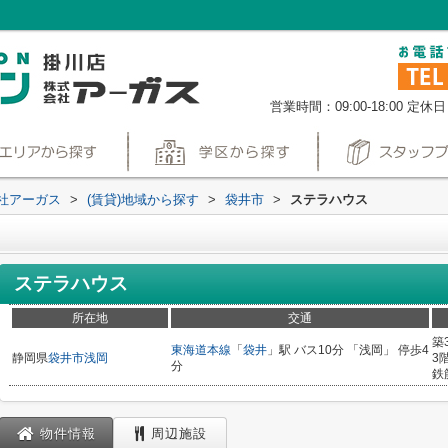
営業時間：09:00-18:00
定休日
社アーガス
>
(賃貸)地域から探す
>
袋井市
>
ステラハウス
ステラハウス
所在地
交通
築
東海道本線
「
袋井
」駅 バス10分 「浅岡」 停歩4
静岡県
袋井市
浅岡
3
分
鉄
物件情報
周辺施設