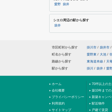
愛野
袋井
シエロ周辺の駅から探す
袋井
市区町村から探す
掛川市
/
袋井市
/
町名から探す
愛野東
/
大池
/
路線から探す
東海道本線
/
天
駅から探す
掛川
/
袋井
/
愛
ホーム
70坪以上の土
会社概要
築10年まで
プライバシーポリシー
新築キャンペ
利用規約
駅近物件
サイトマップ
戸建て賃貸