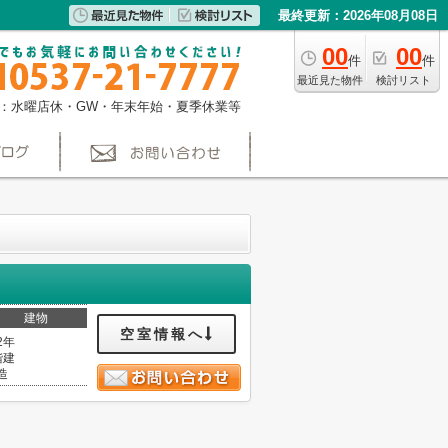
最終更新：2026年08月08日
00
00
件
件
最近見た物件
検討リスト
：水曜店休・GW・年末年始・夏季休業等
建物
空室情報へ
2年
階建
造