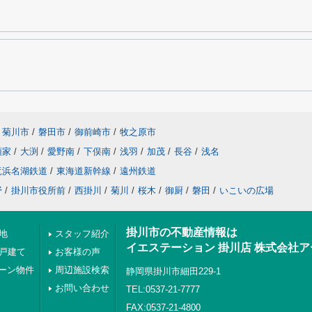
菊川市
/
磐田市
/
御前崎市
/
牧之原市
領家
/
大渕
/
愛野南
/
下俣南
/
浅羽
/
加茂
/
長谷
/
浅名
竜浜名湖鉄道
/
東海道新幹線
/
遠州鉄道
野
/
掛川市役所前
/
西掛川
/
菊川
/
桜木
/
御厨
/
磐田
/
いこいの広場
掛川市の不動産情報は
地
スタッフ紹介
イエステーション 掛川店 株式会社
の戸建て
お客様の声
ーン物件
周辺施設検索
静岡県掛川市細田229-1
お問い合わせ
TEL:0537-21-7777
FAX:0537-21-4800