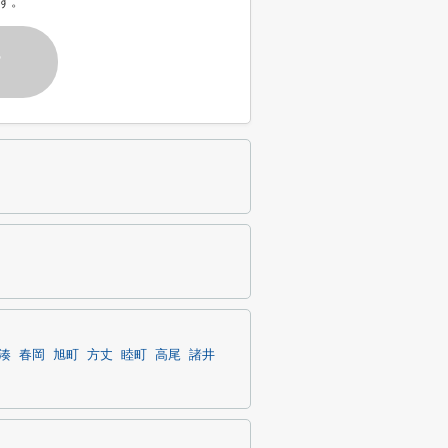
す。
す
湊
春岡
旭町
方丈
睦町
高尾
諸井