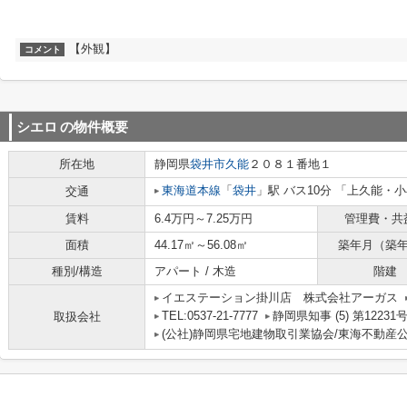
【外観】
コメント
シエロ
の物件概要
所在地
静岡県
袋井市
久能
２０８１番地１
東海道本線
「
袋井
」駅 バス10分 「上久能・
交通
賃料
6.4万円～7.25万円
管理費・共
面積
44.17㎡～56.08㎡
築年月（築
種別/構造
アパート / 木造
階建
イエステーション掛川店 株式会社アーガス
TEL:0537-21-7777
静岡県知事 (5) 第12231
取扱会社
(公社)静岡県宅地建物取引業協会/東海不動産