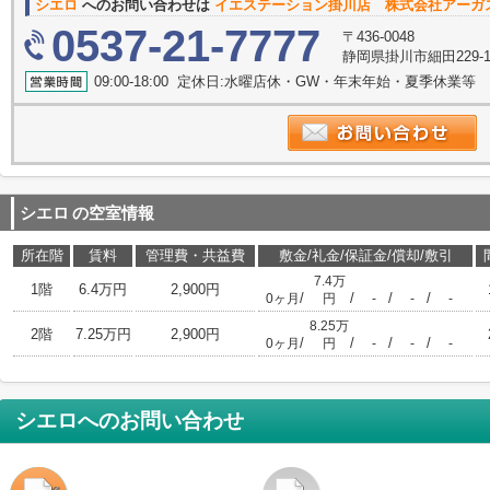
シエロ
へのお問い合わせは
イエステーション掛川店 株式会社アーガ
0537-21-7777
〒436-0048
静岡県掛川市細田229-
09:00-18:00 定休日:水曜店休・GW・年末年始・夏季休業等
シエロ
の空室情報
所在階
賃料
管理費・共益費
敷金/礼金/保証金/償却/敷引
7.4万
1階
6.4万円
2,900円
/
/
/
/
0ヶ月
円
-
-
-
8.25万
2階
7.25万円
2,900円
/
/
/
/
0ヶ月
円
-
-
-
シエロ
へのお問い合わせ