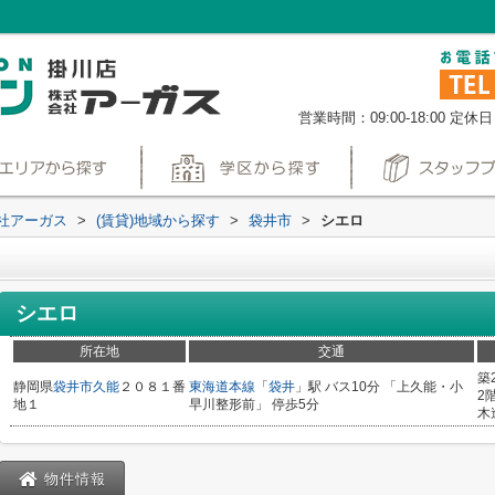
営業時間：09:00-18:00
定休日
社アーガス
>
(賃貸)地域から探す
>
袋井市
>
シエロ
シエロ
所在地
交通
築
静岡県
袋井市
久能
２０８１番
東海道本線
「
袋井
」駅 バス10分 「上久能・小
2
地１
早川整形前」 停歩5分
木
物件情報