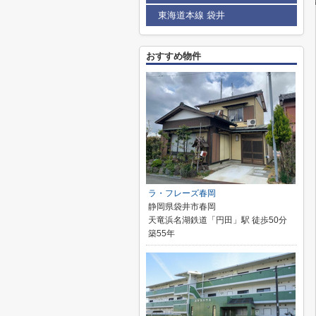
東海道本線 袋井
おすすめ物件
ラ・フレーズ春岡
静岡県袋井市春岡
天竜浜名湖鉄道「円田」駅 徒歩50分
築55年