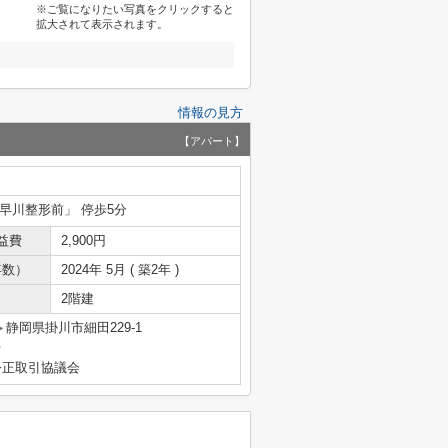
※ご覧になりたい写真をクリックすると
拡大されて表示されます。
情報の見方
【アパート】
小早川整形前」 停歩5分
益費
2,900円
年数）
2024年 5月 ( 築2年 )
2階建
静岡県掛川市細田229-1
号
公正取引協議会