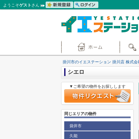
ようこそ
ゲスト
さん
掛川市のイエステーション 掛川店 株式会
シエロ
▼ご希望の物件をお探しします
同じエリアの物件
袋井市
久能