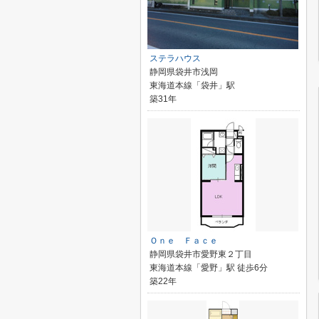
ステラハウス
静岡県袋井市浅岡
東海道本線「袋井」駅
築31年
Ｏｎｅ Ｆａｃｅ
静岡県袋井市愛野東２丁目
東海道本線「愛野」駅 徒歩6分
築22年