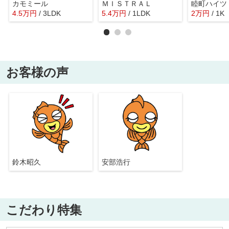
カモミール
ＭＩＳＴＲＡＬ
睦町ハイツ
4.5
万
円
/ 3LDK
5.4
万
円
/ 1LDK
2
万
円
/ 1K
お客様の声
鈴木昭久
安部浩行
こだわり特集