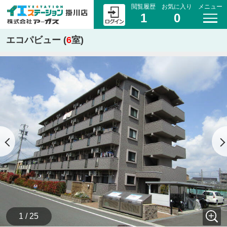
閲覧履歴
お気に入り
メニュー
1
0
エコパビュー (
6
室)
1 / 25