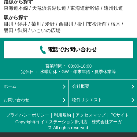
路線から探す
東海道本線
/
天竜浜名湖鉄道
/
東海道新幹線
/
遠州鉄道
駅から探す
掛川
/
袋井
/
菊川
/
愛野
/
西掛川
/
掛川市役所前
/
桜木
/
磐田
/
御厨
/
いこいの広場
電話でお問い合わせ
営業時間：
09:00-18:00
定休日：
水曜店休・GW・年末年始・夏季休業等
ホーム
会社概要
お問い合わせ
物件リクエスト
プライバシーポリシー
利用規約
アクセスマップ
PCサイト
Copyright(c) イエステーション掛川店 株式会社アーガ
ス All rights reserved.