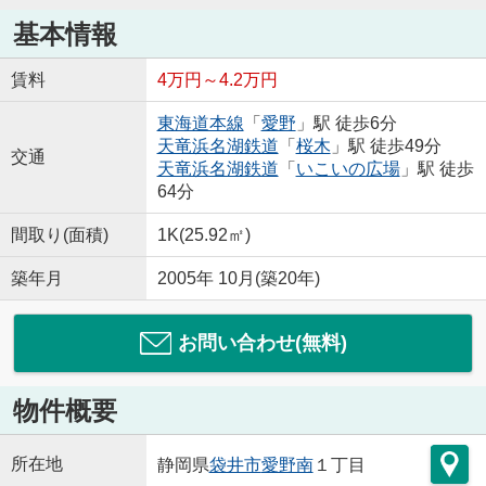
基本情報
賃料
4万円～4.2万円
東海道本線
「
愛野
」駅 徒歩6分
天竜浜名湖鉄道
「
桜木
」駅 徒歩49分
交通
天竜浜名湖鉄道
「
いこいの広場
」駅 徒歩
64分
間取り(面積)
1K(25.92㎡)
築年月
2005年 10月(築20年)
お問い合わせ(無料)
物件概要
所在地
静岡県
袋井市
愛野南
１丁目