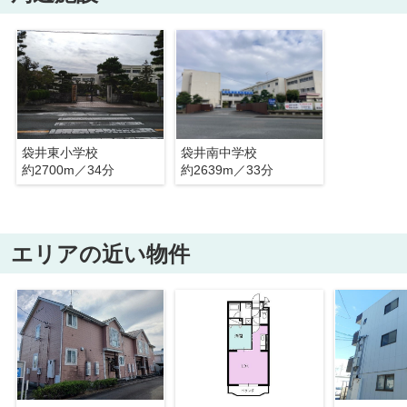
袋井東小学校
袋井南中学校
約2700m／34分
約2639m／33分
エリアの近い物件