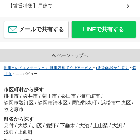
【賃貸特集】戸建て
メールで共有する
LINEで共有する
ページトップへ
掛川市のイエステーション 掛川店 株式会社アーガス
>
(賃貸)地域から探す
>
袋
井市
>
エコパビュー
市区町村から探す
掛川市
/
袋井市
/
菊川市
/
磐田市
/
御前崎市
/
静岡市駿河区
/
静岡市清水区
/
周智郡森町
/
浜松市中央区
/
牧之原市
町名から探す
見付
/
大坂
/
加茂
/
愛野
/
下垂木
/
大池
/
上山梨
/
大渕
/
浅羽
/
上西郷