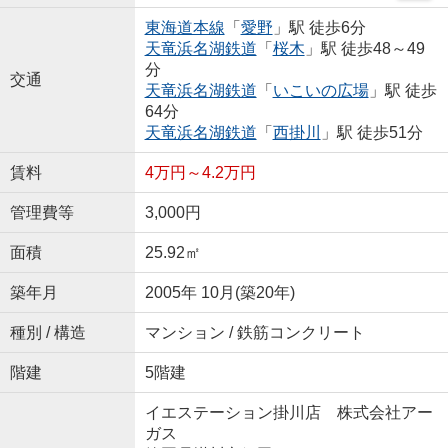
東海道本線
「
愛野
」駅 徒歩6分
天竜浜名湖鉄道
「
桜木
」駅 徒歩48～49
分
交通
天竜浜名湖鉄道
「
いこいの広場
」駅 徒歩
64分
天竜浜名湖鉄道
「
西掛川
」駅 徒歩51分
賃料
4万円～4.2万円
管理費等
3,000円
面積
25.92㎡
築年月
2005年 10月(築20年)
種別 / 構造
マンション / 鉄筋コンクリート
階建
5階建
イエステーション掛川店 株式会社アー
ガス