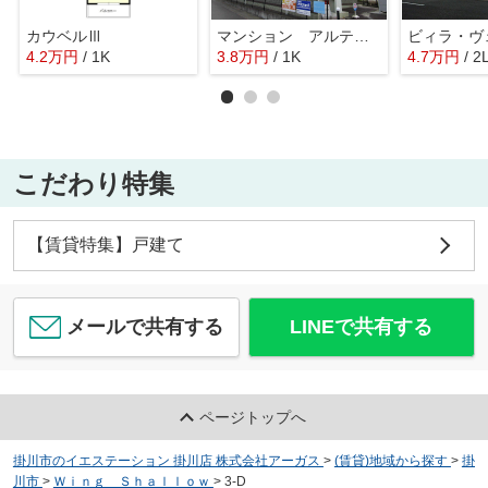
カウベルⅢ
マンション アルティア
ビィラ・ヴ
4.2
万
円
/ 1K
3.8
万
円
/ 1K
4.7
万
円
/ 2
こだわり特集
【賃貸特集】戸建て
メールで共有する
LINEで共有する
ページトップへ
掛川市のイエステーション 掛川店 株式会社アーガス
>
(賃貸)地域から探す
>
掛
川市
>
Ｗｉｎｇ Ｓｈａｌｌｏｗ
>
3-D