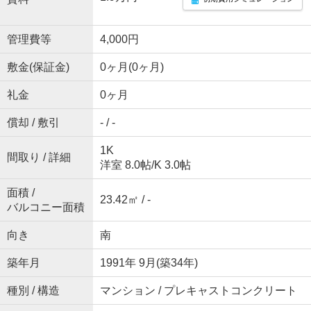
管理費等
4,000円
敷金(保証金)
0ヶ月(0ヶ月)
礼金
0ヶ月
償却 / 敷引
- / -
1K
間取り / 詳細
洋室 8.0帖
/
K 3.0帖
面積 /
23.42㎡ / -
バルコニー面積
向き
南
築年月
1991年 9月(築34年)
種別 / 構造
マンション / プレキャストコンクリート