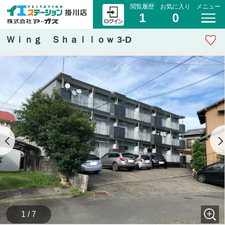
閲覧履歴
お気に入り
メニュー
1
0
Ｗｉｎｇ Ｓｈａｌｌｏｗ 3-D
1 / 7