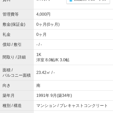
管理費等
4,000円
敷金(保証金)
0ヶ月(0ヶ月)
礼金
0ヶ月
償却 / 敷引
- / -
1K
間取り / 詳細
洋室 8.0帖
/
K 3.0帖
面積 /
23.42㎡ / -
バルコニー面積
向き
南
築年月
1991年 9月(築34年)
種別 / 構造
マンション / プレキャストコンクリート