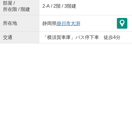
部屋 /
2-A / 2階 / 3階建
所在階 / 階建
所在地
静岡県
掛川市
大渕
交通
「横須賀車庫」バス停下車 徒歩4分