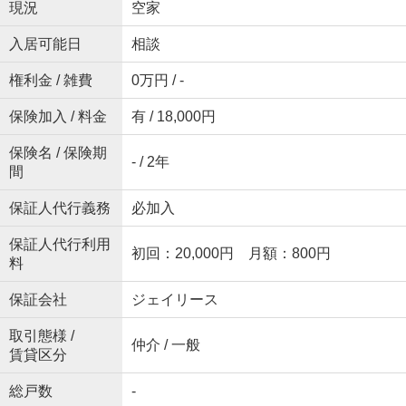
現況
空家
入居可能日
相談
権利金 / 雑費
0万円 / -
保険加入 / 料金
有 / 18,000円
保険名 / 保険期
- / 2年
間
保証人代行義務
必加入
保証人代行利用
初回：20,000円 月額：800円
料
保証会社
ジェイリース
取引態様 /
仲介 / 一般
賃貸区分
総戸数
-