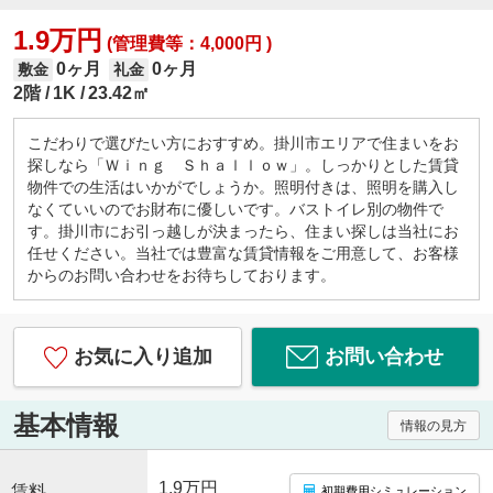
1.9万円
(管理費等：4,000円 )
0ヶ月
0ヶ月
敷金
礼金
2階
1K
23.42㎡
こだわりで選びたい方におすすめ。掛川市エリアで住まいをお
探しなら「Ｗｉｎｇ Ｓｈａｌｌｏｗ」。しっかりとした賃貸
物件での生活はいかがでしょうか。照明付きは、照明を購入し
なくていいのでお財布に優しいです。バストイレ別の物件で
す。掛川市にお引っ越しが決まったら、住まい探しは当社にお
任せください。当社では豊富な賃貸情報をご用意して、お客様
からのお問い合わせをお待ちしております。
お気に入り追加
お問い合わせ
基本情報
情報の見方
1.9万円
賃料
初期費用シミュレーション