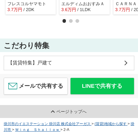
フレスコルヤマモト
エルディムおおすみＡ
ＣＡＲＮＡ
3.7
万
円
/ 2DK
3.6
万
円
/ 1LDK
3.7
万
円
/ 2
こだわり特集
【賃貸特集】戸建て
メールで共有する
LINEで共有する
ページトップへ
掛川市のイエステーション 掛川店 株式会社アーガス
>
(賃貸)地域から探す
>
掛
川市
>
Ｗｉｎｇ Ｓｈａｌｌｏｗ
>
2-A