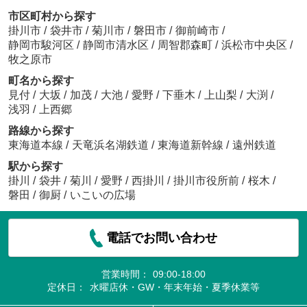
市区町村から探す
掛川市
/
袋井市
/
菊川市
/
磐田市
/
御前崎市
/
静岡市駿河区
/
静岡市清水区
/
周智郡森町
/
浜松市中央区
/
牧之原市
町名から探す
見付
/
大坂
/
加茂
/
大池
/
愛野
/
下垂木
/
上山梨
/
大渕
/
浅羽
/
上西郷
路線から探す
東海道本線
/
天竜浜名湖鉄道
/
東海道新幹線
/
遠州鉄道
駅から探す
掛川
/
袋井
/
菊川
/
愛野
/
西掛川
/
掛川市役所前
/
桜木
/
磐田
/
御厨
/
いこいの広場
電話でお問い合わせ
営業時間：
09:00-18:00
定休日：
水曜店休・GW・年末年始・夏季休業等