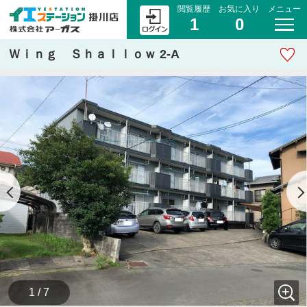
閲覧履歴
お気に入り
メニュー
1
0
Ｗｉｎｇ Ｓｈａｌｌｏｗ 2-A
1 / 7