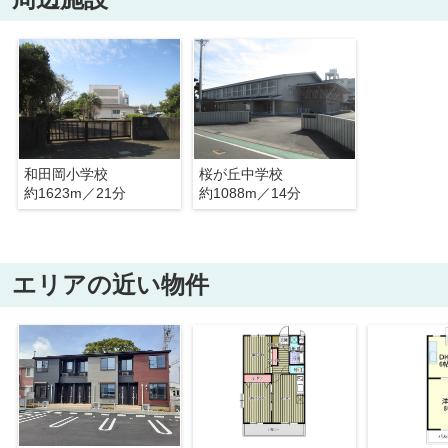
和田岡小学校
桜が丘中学校
約1623m／21分
約1088m／14分
エリアの近い物件