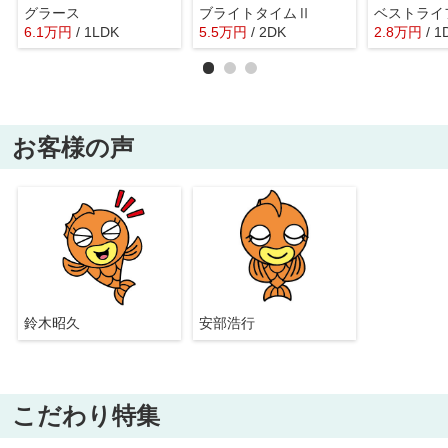
グラース
ブライトタイムⅡ
ベストライ
6.1
万
円
/ 1LDK
5.5
万
円
/ 2DK
2.8
万
円
/ 1
お客様の声
鈴木昭久
安部浩行
こだわり特集