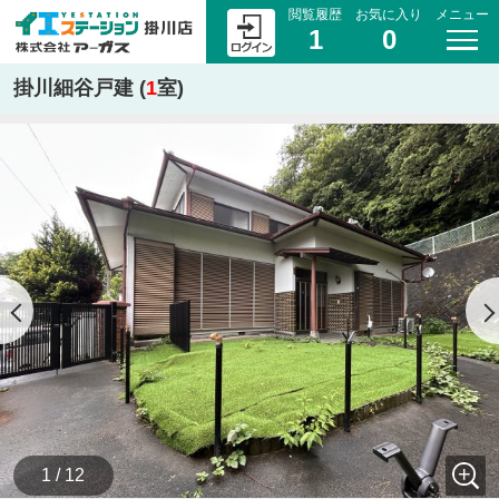
閲覧履歴
お気に入り
メニュー
1
0
掛川細谷戸建 (
1
室)
1 / 12