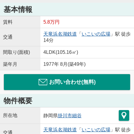
基本情報
賃料
5.8万円
天竜浜名湖鉄道
「
いこいの広場
」駅 徒歩
交通
14分
間取り(面積)
4LDK(105.16㎡)
築年月
1977年 8月(築49年)
お問い合わせ(無料)
物件概要
所在地
静岡県
掛川市
細谷
天竜浜名湖鉄道
「
いこいの広場
」駅 徒歩
交通