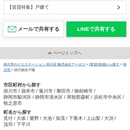
【賃貸特集】戸建て
メールで共有する
LINEで共有する
ページトップへ
掛川市のイエステーション 掛川店 株式会社アーガス
>
(賃貸)地域から探す
>
掛
川市
>
掛川細谷戸建
市区町村から探す
掛川市
/
袋井市
/
菊川市
/
磐田市
/
御前崎市
/
静岡市駿河区
/
静岡市清水区
/
周智郡森町
/
浜松市中央区
/
牧之原市
町名から探す
見付
/
大坂
/
愛野
/
大池
/
加茂
/
下垂木
/
上山梨
/
大渕
/
浅羽
/
下平川