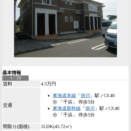
基本情報
1 / 19
賃料
4.5万円
東海道本線
「
掛川
」駅 バス40
分 「千浜」 停歩5分
交通
東海道新幹線
「
掛川
」駅 バス40
分 「千浜」 停歩5分
間取り(面積)
1LDK(45.72㎡)