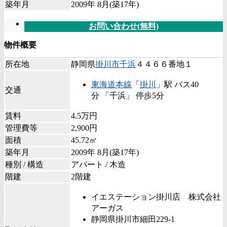
築年月
2009年 8月(築17年)
お問い合わせ(無料)
物件概要
所在地
静岡県
掛川市
千浜
４４６６番地１
東海道本線
「
掛川
」駅 バス40
交通
分 「千浜」 停歩5分
賃料
4.5万円
管理費等
2,900円
面積
45.72㎡
築年月
2009年 8月(築17年)
種別 / 構造
アパート / 木造
階建
2階建
イエステーション掛川店 株式会社
アーガス
静岡県掛川市細田229-1