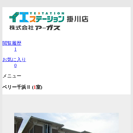
閲覧履歴
1
お気に入り
0
メニュー
ベリー千浜Ⅱ (
1
室)