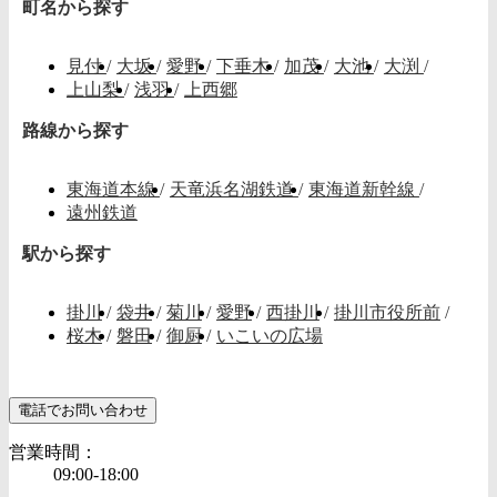
町名から探す
見付
/
大坂
/
愛野
/
下垂木
/
加茂
/
大池
/
大渕
/
上山梨
/
浅羽
/
上西郷
路線から探す
東海道本線
/
天竜浜名湖鉄道
/
東海道新幹線
/
遠州鉄道
駅から探す
掛川
/
袋井
/
菊川
/
愛野
/
西掛川
/
掛川市役所前
/
桜木
/
磐田
/
御厨
/
いこいの広場
電話でお問い合わせ
営業時間：
09:00-18:00