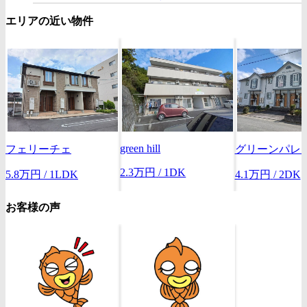
エリアの近い物件
green hill
フェリーチェ
グリーンパレ
2.3
万
円
/ 1DK
5.8
万
円
/ 1LDK
4.1
万
円
/ 2DK
お客様の声