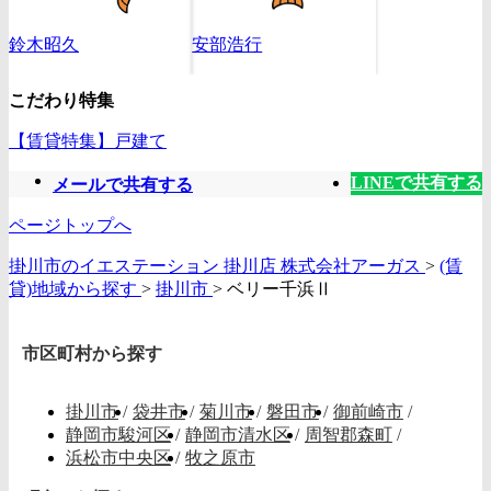
鈴木昭久
安部浩行
こだわり特集
【賃貸特集】戸建て
LINEで共有する
メールで共有する
ページトップへ
掛川市のイエステーション 掛川店 株式会社アーガス
>
(賃
貸)地域から探す
>
掛川市
>
ベリー千浜Ⅱ
市区町村から探す
掛川市
/
袋井市
/
菊川市
/
磐田市
/
御前崎市
/
静岡市駿河区
/
静岡市清水区
/
周智郡森町
/
浜松市中央区
/
牧之原市