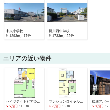
中央小学校
掛川西中学校
約1293m／17分
約1733m／22分
エリアの近い物件
ハイツテクトピア掛川Ⅰ
マンションロイヤルアイリス
松浦アパー
5.5
万
円
/ 1LDK
4.7
万
円
/ 3DK
5.8
万
円
/ 2