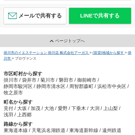
メールで共有する
LINEで共有する
ページトップへ
掛川市のイエステーション 掛川店 株式会社アーガス
>
(賃貸)地域から探す
>
掛
川市
>
プロヴァンス
市区町村から探す
掛川市
/
袋井市
/
菊川市
/
磐田市
/
御前崎市
/
静岡市駿河区
/
静岡市清水区
/
周智郡森町
/
浜松市中央区
/
牧之原市
町名から探す
見付
/
大坂
/
加茂
/
大池
/
愛野
/
下垂木
/
大渕
/
上山梨
/
浅羽
/
上西郷
路線から探す
東海道本線
/
天竜浜名湖鉄道
/
東海道新幹線
/
遠州鉄道