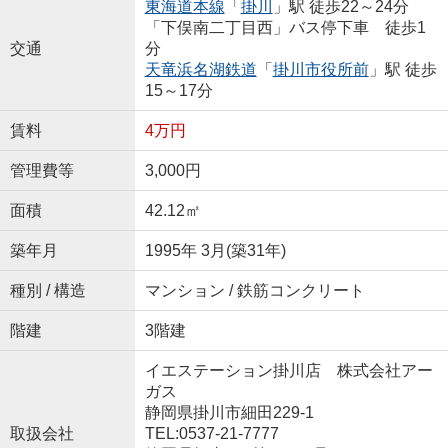
東海道本線
「
掛川
」駅 徒歩22～24分
「下俣南二丁目西」バス停下車 徒歩1
交通
分
天竜浜名湖鉄道
「
掛川市役所前
」駅 徒歩
15～17分
賃料
4万円
管理費等
3,000円
面積
42.12㎡
築年月
1995年 3月(築31年)
種別 / 構造
マンション / 鉄筋コンクリート
階建
3階建
イエステーション掛川店 株式会社アー
ガス
静岡県掛川市細田229-1
取扱会社
TEL:0537-21-7777