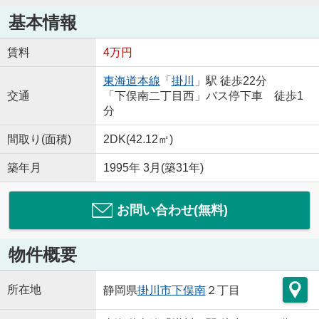
基本情報
賃料
4万円
東海道本線
「
掛川
」駅 徒歩22分
交通
「下俣南二丁目西」バス停下車 徒歩1
分
間取り(面積)
2DK(42.12㎡)
築年月
1995年 3月(築31年)
お問い合わせ(無料)
物件概要
所在地
静岡県
掛川市
下俣南
２丁目