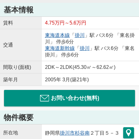
基本情報
賃料
4.75万円～5.6万円
東海道本線
「
掛川
」駅 バス6分 「東名掛
川」 停歩6分
交通
東海道新幹線
「
掛川
」駅 バス6分 「東名
掛川」 停歩6分
間取り(面積)
2DK～2LDK(45.30㎡～62.62㎡)
築年月
2005年 3月(築21年)
お問い合わせ(無料)
物件概要
所在地
静岡県
掛川市
杉谷南
２丁目５－３