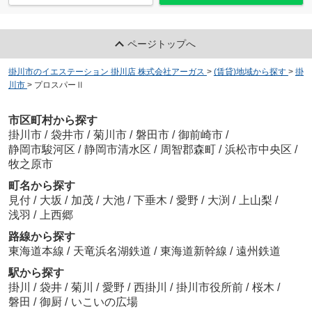
ページトップへ
掛川市のイエステーション 掛川店 株式会社アーガス
>
(賃貸)地域から探す
>
掛
川市
>
プロスパーⅡ
市区町村から探す
掛川市
/
袋井市
/
菊川市
/
磐田市
/
御前崎市
/
静岡市駿河区
/
静岡市清水区
/
周智郡森町
/
浜松市中央区
/
牧之原市
町名から探す
見付
/
大坂
/
加茂
/
大池
/
下垂木
/
愛野
/
大渕
/
上山梨
/
浅羽
/
上西郷
路線から探す
東海道本線
/
天竜浜名湖鉄道
/
東海道新幹線
/
遠州鉄道
駅から探す
掛川
/
袋井
/
菊川
/
愛野
/
西掛川
/
掛川市役所前
/
桜木
/
磐田
/
御厨
/
いこいの広場