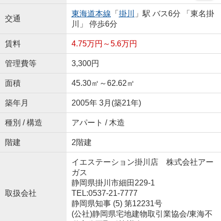
東海道本線
「
掛川
」駅 バス6分 「東名掛
交通
川」 停歩6分
賃料
4.75万円～5.6万円
管理費等
3,300円
面積
45.30㎡～62.62㎡
築年月
2005年 3月(築21年)
種別 / 構造
アパート / 木造
階建
2階建
イエステーション掛川店 株式会社アー
ガス
静岡県掛川市細田229-1
取扱会社
TEL:0537-21-7777
静岡県知事 (5) 第12231号
(公社)静岡県宅地建物取引業協会/東海不