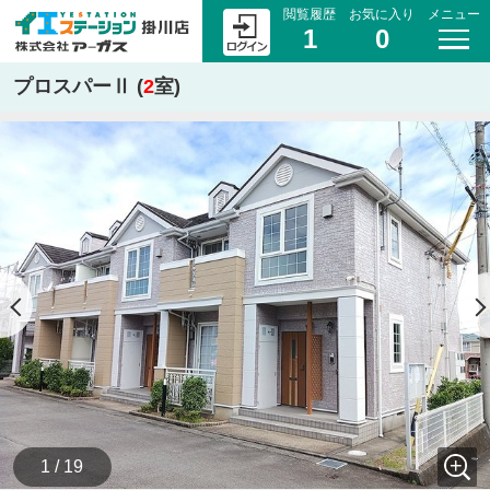
閲覧履歴
お気に入り
メニュー
1
0
プロスパーⅡ (
2
室)
1 / 19