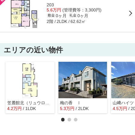
203
5.6万円
(管理費等：3,300円)
0ヶ月
0ヶ月
敷金
礼金
2階
62.62㎡
2LDK
エリアの近い物件
笠麓館北（リュウロクカン）
梅の香 Ⅰ
山﨑ハイツ
4.2
万
円
/ 1LDK
5.3
万
円
/ 2LDK
4.5
万
円
/ 2