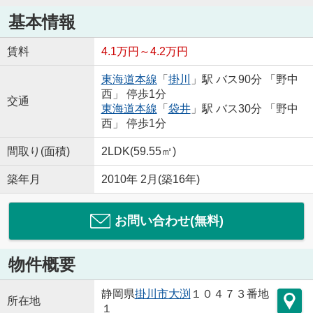
基本情報
賃料
4.1万円～4.2万円
東海道本線
「
掛川
」駅 バス90分 「野中
西」 停歩1分
交通
東海道本線
「
袋井
」駅 バス30分 「野中
西」 停歩1分
間取り(面積)
2LDK(59.55㎡)
築年月
2010年 2月(築16年)
お問い合わせ(無料)
物件概要
静岡県
掛川市
大渕
１０４７３番地
所在地
１