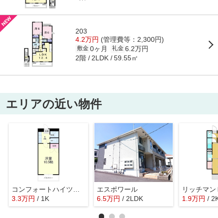
203
4.2万円
(管理費等：2,300円)
0ヶ月
6.2万円
敷金
礼金
2階
59.55㎡
2LDK
エリアの近い物件
コンフォートハイツ清崎（旧ＫＩＹＯＳＡＫＩ）
エスポワール
リッチマン
3.3
万
円
/ 1K
6.5
万
円
/ 2LDK
1.9
万
円
/ 2