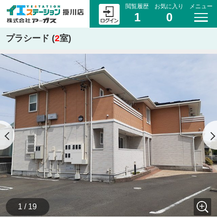
閲覧履歴
お気に入り
メニュー
1
0
プラシード (
2
室)
1 / 19