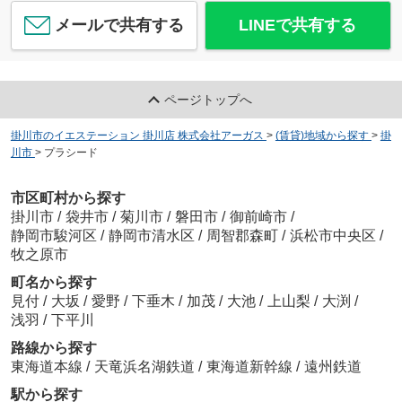
メールで共有する
LINEで共有する
ページトップへ
掛川市のイエステーション 掛川店 株式会社アーガス
>
(賃貸)地域から探す
>
掛
川市
>
プラシード
市区町村から探す
掛川市
/
袋井市
/
菊川市
/
磐田市
/
御前崎市
/
静岡市駿河区
/
静岡市清水区
/
周智郡森町
/
浜松市中央区
/
牧之原市
町名から探す
見付
/
大坂
/
愛野
/
下垂木
/
加茂
/
大池
/
上山梨
/
大渕
/
浅羽
/
下平川
路線から探す
東海道本線
/
天竜浜名湖鉄道
/
東海道新幹線
/
遠州鉄道
駅から探す