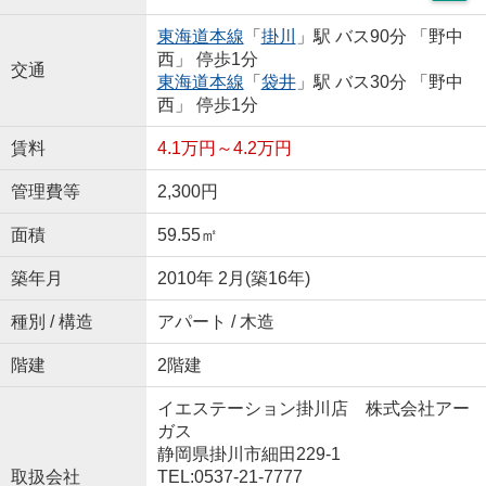
東海道本線
「
掛川
」駅 バス90分 「野中
西」 停歩1分
交通
東海道本線
「
袋井
」駅 バス30分 「野中
西」 停歩1分
賃料
4.1万円～4.2万円
管理費等
2,300円
面積
59.55㎡
築年月
2010年 2月(築16年)
種別 / 構造
アパート / 木造
階建
2階建
イエステーション掛川店 株式会社アー
ガス
静岡県掛川市細田229-1
取扱会社
TEL:0537-21-7777