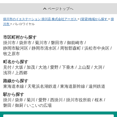
ページトップへ
掛川市のイエステーション 掛川店 株式会社アーガス
>
(賃貸)地域から探す
>
掛
川市
>
パレロワイヤル
市区町村から探す
掛川市
/
袋井市
/
菊川市
/
磐田市
/
御前崎市
/
静岡市駿河区
/
静岡市清水区
/
周智郡森町
/
浜松市中央区
/
牧之原市
町名から探す
見付
/
大坂
/
加茂
/
大池
/
愛野
/
下垂木
/
上山梨
/
大渕
/
浅羽
/
上西郷
路線から探す
東海道本線
/
天竜浜名湖鉄道
/
東海道新幹線
/
遠州鉄道
駅から探す
掛川
/
袋井
/
菊川
/
愛野
/
西掛川
/
掛川市役所前
/
桜木
/
磐田
/
御厨
/
いこいの広場