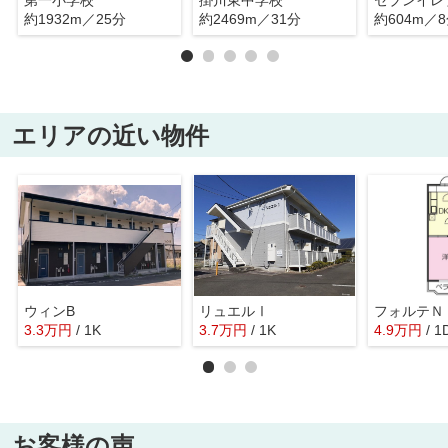
第一小学校
掛川東中学校
約1932m／25分
約2469m／31分
約604m／
エリアの近い物件
ウィンB
リュエルⅠ
フォルテＮ
3.3
万
円
/ 1K
3.7
万
円
/ 1K
4.9
万
円
/ 1
お客様の声