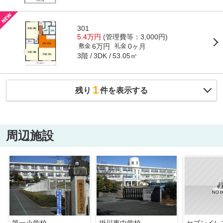
301
5.4万円
(管理費等：3,000円)
6万円
0ヶ月
敷金
礼金
3階
53.05㎡
3DK
1
残り
件を表示する
周辺施設