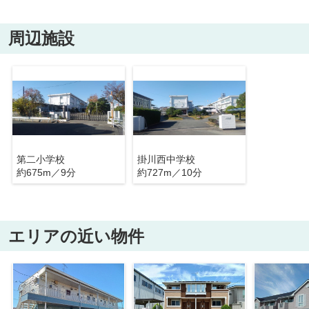
周辺施設
第二小学校
掛川西中学校
約675m／9分
約727m／10分
エリアの近い物件