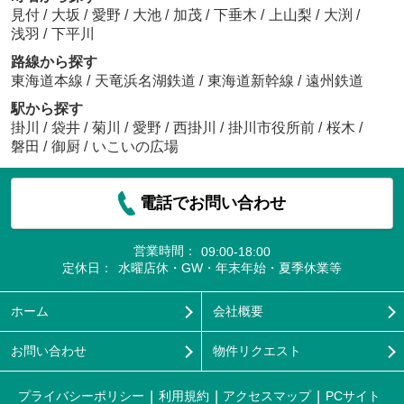
見付
/
大坂
/
愛野
/
大池
/
加茂
/
下垂木
/
上山梨
/
大渕
/
浅羽
/
下平川
路線から探す
東海道本線
/
天竜浜名湖鉄道
/
東海道新幹線
/
遠州鉄道
駅から探す
掛川
/
袋井
/
菊川
/
愛野
/
西掛川
/
掛川市役所前
/
桜木
/
磐田
/
御厨
/
いこいの広場
電話でお問い合わせ
営業時間：
09:00-18:00
定休日：
水曜店休・GW・年末年始・夏季休業等
ホーム
会社概要
お問い合わせ
物件リクエスト
プライバシーポリシー
利用規約
アクセスマップ
PCサイト