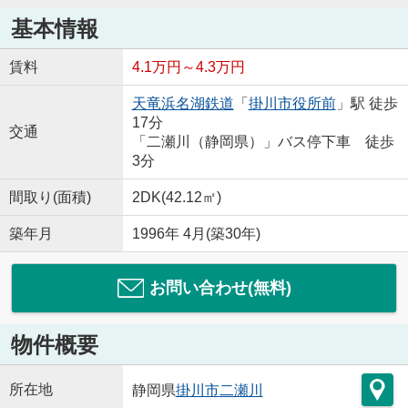
基本情報
賃料
4.1万円～4.3万円
天竜浜名湖鉄道
「
掛川市役所前
」駅 徒歩
17分
交通
「二瀬川（静岡県）」バス停下車 徒歩
3分
間取り(面積)
2DK(42.12㎡)
築年月
1996年 4月(築30年)
お問い合わせ(無料)
物件概要
所在地
静岡県
掛川市
二瀬川