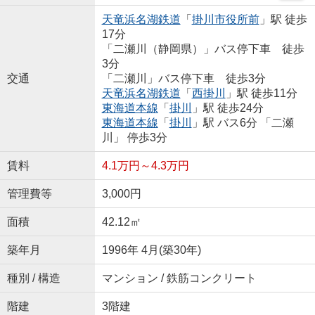
天竜浜名湖鉄道
「
掛川市役所前
」駅 徒歩
17分
「二瀬川（静岡県）」バス停下車 徒歩
3分
交通
「二瀬川」バス停下車 徒歩3分
天竜浜名湖鉄道
「
西掛川
」駅 徒歩11分
東海道本線
「
掛川
」駅 徒歩24分
東海道本線
「
掛川
」駅 バス6分 「二瀬
川」 停歩3分
賃料
4.1万円～4.3万円
管理費等
3,000円
面積
42.12㎡
築年月
1996年 4月(築30年)
種別 / 構造
マンション / 鉄筋コンクリート
階建
3階建