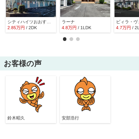
シティハイツおおすみＢ
ラーナ
ビィラ・ヴ
2.85
万
円
/ 2DK
4.8
万
円
/ 1LDK
4.7
万
円
/ 2
お客様の声
鈴木昭久
安部浩行