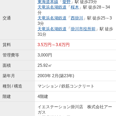
東海道本線
「
愛野
」駅 徒歩23分
天竜浜名湖鉄道
「
桜木
」駅 徒歩28～34
分
交通
天竜浜名湖鉄道
「
西掛川
」駅 徒歩25～3
3分
天竜浜名湖鉄道
「
掛川市役所前
」駅 徒歩
31分
賃料
3.5万円～3.6万円
管理費等
3,000円
面積
25.92㎡
築年月
2003年 2月(築23年)
種別 / 構造
マンション / 鉄筋コンクリート
階建
4階建
イエステーション掛川店 株式会社アー
ガス