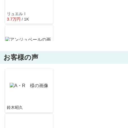
リュエルⅠ
3.7
万
円
/ 1K
掛川西中学校
約3237m／41分
お客様の声
アンジュベール
4.6
万
円
/ 1K
鈴木昭久
ハイツパピリオＩ
2.7
万
円
/ 1DK