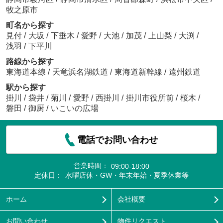
牧之原市
町名から探す
見付
/
大坂
/
下垂木
/
愛野
/
大池
/
加茂
/
上山梨
/
大渕
/
浅羽
/
下平川
路線から探す
東海道本線
/
天竜浜名湖鉄道
/
東海道新幹線
/
遠州鉄道
駅から探す
掛川
/
袋井
/
菊川
/
愛野
/
西掛川
/
掛川市役所前
/
桜木
/
磐田
/
御厨
/
いこいの広場
電話でお問い合わせ
営業時間：
09:00-18:00
定休日：
水曜店休・GW・年末年始・夏季休業等
ホーム
会社概要
お問い合わせ
物件リクエスト