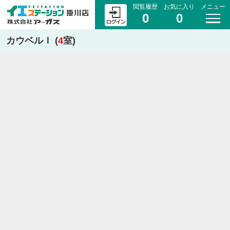
閲覧履歴
お気に入り
メニュー
0
0
カウベルＩ (
4
室)