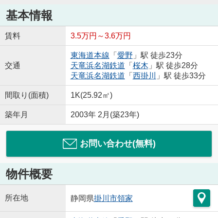
基本情報
賃料
3.5万円～3.6万円
東海道本線
「
愛野
」駅 徒歩23分
交通
天竜浜名湖鉄道
「
桜木
」駅 徒歩28分
天竜浜名湖鉄道
「
西掛川
」駅 徒歩33分
間取り(面積)
1K(25.92㎡)
築年月
2003年 2月(築23年)
お問い合わせ(無料)
物件概要
所在地
静岡県
掛川市
領家