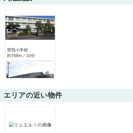
曽我小学校
約768m／10分
エリアの近い物件
桜が丘中学校
約2812m／36分