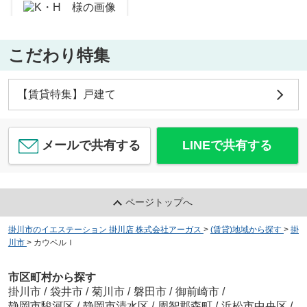
こだわり特集
安部浩行
シンシア Ⅱ
【賃貸特集】戸建て
4.4
万
円
/ 2LDK
メールで共有する
LINEで共有する
ページトップへ
掛川市のイエステーション 掛川店 株式会社アーガス
>
(賃貸)地域から探す
>
掛
川市
>
カウベルＩ
市区町村から探す
掛川市
/
袋井市
/
菊川市
/
磐田市
/
御前崎市
/
静岡市駿河区
/
静岡市清水区
/
周智郡森町
/
浜松市中央区
/