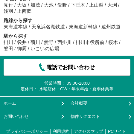
見付
/
大坂
/
加茂
/
大池
/
愛野
/
下垂木
/
上山梨
/
大渕
/
浅羽
/
上西郷
路線から探す
東海道本線
/
天竜浜名湖鉄道
/
東海道新幹線
/
遠州鉄道
駅から探す
掛川
/
袋井
/
菊川
/
愛野
/
西掛川
/
掛川市役所前
/
桜木
/
磐田
/
御厨
/
いこいの広場
電話でお問い合わせ
営業時間：
09:00-18:00
定休日：
水曜店休・GW・年末年始・夏季休業等
ホーム
会社概要
お問い合わせ
物件リクエスト
プライバシーポリシー
利用規約
アクセスマップ
PCサイト