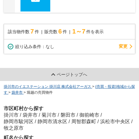
7
6
1～7
該当物件数
件
販売数
件
件を表示
変更
絞り込み条件：
なし
ページトップへ
掛川市のイエステーション 掛川店 株式会社アーガス
>
(売買・投資)地域から探
す
>
袋井市
>
堀越の売買物件
市区町村から探す
掛川市
/
袋井市
/
菊川市
/
磐田市
/
御前崎市
/
静岡市駿河区
/
静岡市清水区
/
周智郡森町
/
浜松市中央区
/
牧之原市
町名から探す