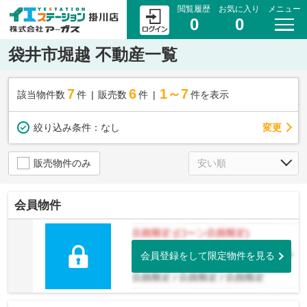
閲覧履歴
お気に入り
メニュー
0
0
袋井市堀越 不動産一覧
7
6
1～7
該当物件数
件
販売数
件
件を表示
変更
絞り込み条件：
なし
販売物件のみ
会員物件
会員登録をして限定物件を見る