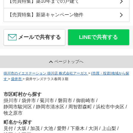
【売買特集】築10年までの戸建て
【売買特集】新築キャンペーン物件
メールで共有する
LINEで共有する
ページトップへ
掛川市のイエステーション 掛川店 株式会社アーガス
>
(売買・投資)地域から探
す
>
袋井市
>
袋井サンズテラス春岡３期
市区町村から探す
掛川市
/
袋井市
/
菊川市
/
磐田市
/
御前崎市
/
静岡市駿河区
/
静岡市清水区
/
周智郡森町
/
浜松市中央区
/
牧之原市
町名から探す
見付
/
大坂
/
加茂
/
大池
/
愛野
/
下垂木
/
大渕
/
上山梨
/