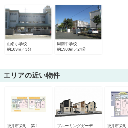
山名小学校
周南中学校
約189m／3分
約1908m／24分
エリアの近い物件
袋井市栄町 第１
ブルーミングガーデン 袋井市月見町３棟／１期１号棟
袋井市栄町