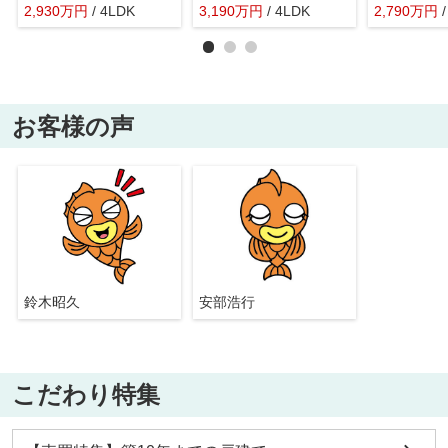
2,930
万
円
/ 4LDK
3,190
万
円
/ 4LDK
2,790
万
円
お客様の声
鈴木昭久
安部浩行
こだわり特集