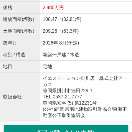
価格
2,980万円
建物面積(坪数)
108.47㎡(32.81坪)
土地面積(坪数)
209.26㎡(63.3坪)
築年月
2026年 8月(予定)
種別 / 構造
新築一戸建 / 木造
地目
宅地
イエステーション掛川店 株式会社アー
ガス
静岡県掛川市細田229-1
取扱会社
TEL:0537-21-7777
静岡県知事 (5) 第12231号
(公社)静岡県宅地建物取引業協会/東海不
動産公正取引協議会