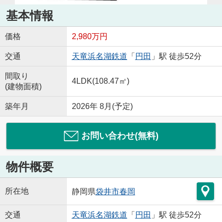
基本情報
価格
2,980万円
交通
天竜浜名湖鉄道
「
円田
」駅 徒歩52分
間取り
4LDK(108.47㎡)
(建物面積)
築年月
2026年 8月(予定)
お問い合わせ(無料)
物件概要
所在地
静岡県
袋井市
春岡
交通
天竜浜名湖鉄道
「
円田
」駅 徒歩52分