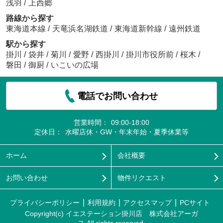
浅羽
/
上西郷
路線から探す
東海道本線
/
天竜浜名湖鉄道
/
東海道新幹線
/
遠州鉄道
駅から探す
掛川
/
袋井
/
菊川
/
愛野
/
西掛川
/
掛川市役所前
/
桜木
/
磐田
/
御厨
/
いこいの広場
電話でお問い合わせ
営業時間：
09:00-18:00
定休日：
水曜店休・GW・年末年始・夏季休業等
ホーム
会社概要
お問い合わせ
物件リクエスト
プライバシーポリシー
利用規約
アクセスマップ
PCサイト
Copyright(c) イエステーション掛川店 株式会社アーガ
ス All rights reserved.