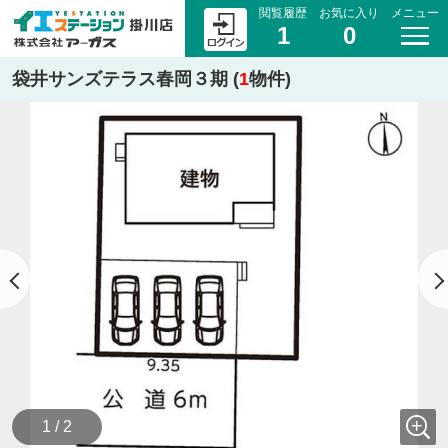
閲覧履歴
お気に入り
メニュー
1
0
袋井サンズテラス春岡３期 (
1
物件)
1 / 2