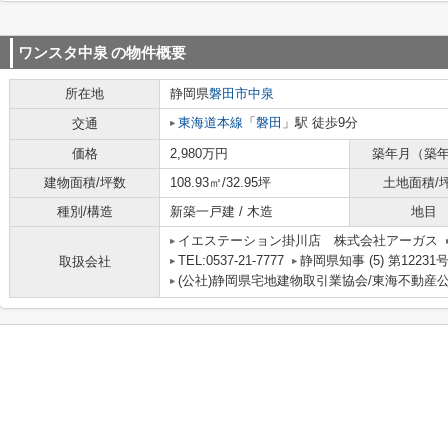
ワンスタ中泉
の物件概要
所在地
静岡県
磐田市
中泉
東海道本線
「
磐田
」駅 徒歩9分
交通
価格
2,980万円
築年月（築
建物面積/坪数
108.93㎡/32.95坪
土地面積/
種別/構造
新築一戸建 / 木造
地目
イエステーション掛川店 株式会社アーガス
TEL:0537-21-7777
静岡県知事 (5) 第12231
取扱会社
(公社)静岡県宅地建物取引業協会/東海不動産