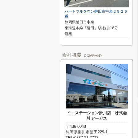
ハートフルタウン磐田市中泉２９２６
番
静岡県磐田市中泉
東海道本線「磐田」駅 徒歩16分
新築
イエステーション掛川店 株式会
社アーガス
〒436-0048
静岡県掛川市細田229-1
TEL/0537-21-7777