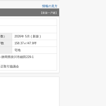
情報の見方
【新築一戸建】
年数）
2026年 5月 ( 新築 )
坪数
158.37㎡/47.9坪
宅地
静岡県掛川市細田229-1
号
公正取引協議会