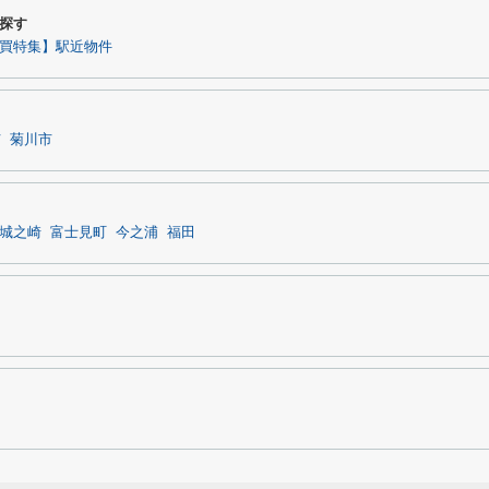
探す
買特集】駅近物件
市
菊川市
城之崎
富士見町
今之浦
福田