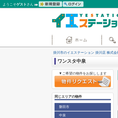
ようこそ
ゲスト
さん
掛川市のイエステーション 掛川店 株式会
ワンスタ中泉
▼ご希望の物件をお探しします
同じエリアの物件
磐田市
中泉