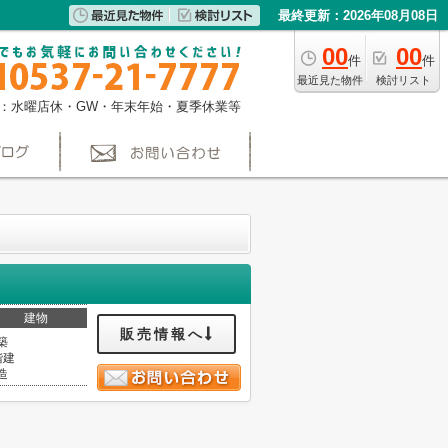
最終更新：2026年08月08日
00
00
件
件
最近見た物件
検討リスト
：水曜店休・GW・年末年始・夏季休業等
建物
販売情報へ
築
階建
造