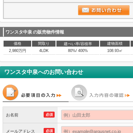
ワンスタ中泉
の販売物件情報
価格
間取り
建物面積
建ぺい率/容積率
2,980万円
4LDK
80%/ 400%
108.93㎡
ワンスタ中泉
へのお問い合わせ
お名前
必須
メールアドレス
必須