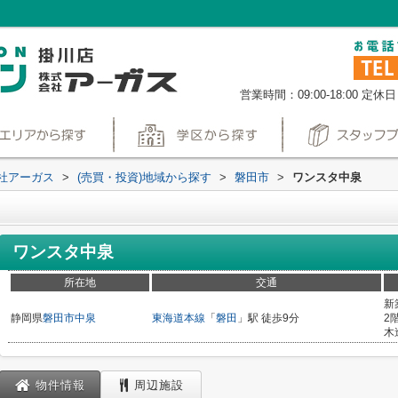
営業時間：09:00-18:00
定休日
社アーガス
>
(売買・投資)地域から探す
>
磐田市
>
ワンスタ中泉
ワンスタ中泉
所在地
交通
新
静岡県
磐田市
中泉
東海道本線
「
磐田
」駅 徒歩9分
2
木
物件情報
周辺施設