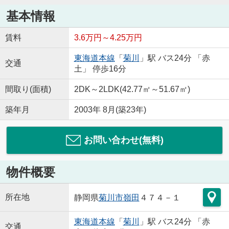
基本情報
賃料
3.6万円～4.25万円
東海道本線
「
菊川
」駅 バス24分 「赤
交通
土」 停歩16分
間取り(面積)
2DK～2LDK(42.77㎡～51.67㎡)
築年月
2003年 8月(築23年)
お問い合わせ(無料)
物件概要
所在地
静岡県
菊川市
嶺田
４７４－１
東海道本線
「
菊川
」駅 バス24分 「赤
交通