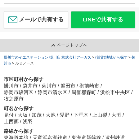
メールで共有する
LINEで共有する
ページトップへ
掛川市のイエステーション 掛川店 株式会社アーガス
>
(賃貸)地域から探す
>
菊
川市
>
ルミノース
市区町村から探す
掛川市
/
袋井市
/
菊川市
/
磐田市
/
御前崎市
/
静岡市駿河区
/
静岡市清水区
/
周智郡森町
/
浜松市中央区
/
牧之原市
町名から探す
見付
/
大坂
/
加茂
/
大池
/
愛野
/
下垂木
/
上山梨
/
大渕
/
上西郷
/
浅羽
路線から探す
東海道本線
/
天竜浜名湖鉄道
/
東海道新幹線
/
遠州鉄道