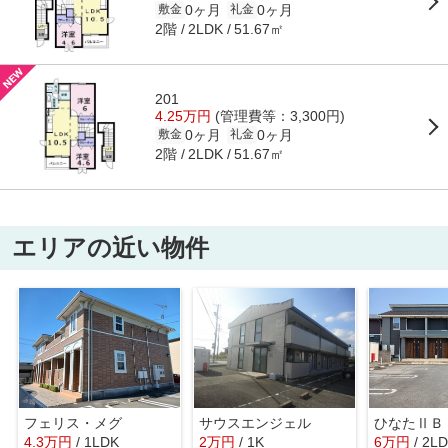
0ヶ月
0ヶ月
敷金
礼金
2階
51.67㎡
2LDK
201
4.25万円
(管理費等：3,300円)
0ヶ月
0ヶ月
敷金
礼金
2階
51.67㎡
2LDK
エリアの近い物件
フェリス・メグ
サウスエンジェル
ひなたⅡＢ
4.3
万
円
/ 1LDK
2
万
円
/ 1K
6
万
円
/ 2L