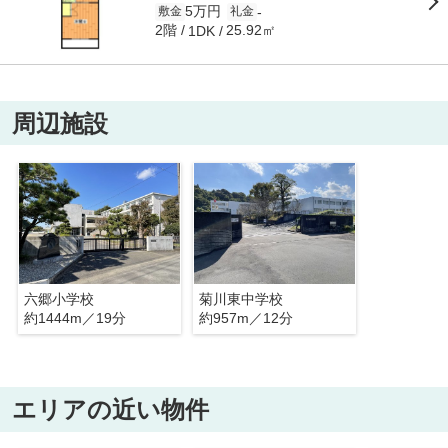
5万円
-
敷金
礼金
2階
25.92㎡
1DK
周辺施設
六郷小学校
菊川東中学校
約1444m／19分
約957m／12分
エリアの近い物件