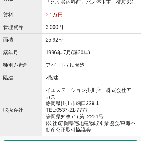
「池ヶ谷内科前」バス停下車 徒歩3分
賃料
3.5万円
管理費等
3,000円
面積
25.92㎡
築年月
1996年 7月(築30年)
種別 / 構造
アパート / 鉄骨造
階建
2階建
イエステーション掛川店 株式会社アー
ガス
静岡県掛川市細田229-1
取扱会社
TEL:0537-21-7777
静岡県知事 (5) 第12231号
(公社)静岡県宅地建物取引業協会/東海不
動産公正取引協議会