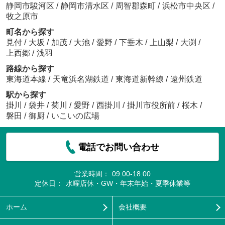
静岡市駿河区
/
静岡市清水区
/
周智郡森町
/
浜松市中央区
/
牧之原市
町名から探す
見付
/
大坂
/
加茂
/
大池
/
愛野
/
下垂木
/
上山梨
/
大渕
/
上西郷
/
浅羽
路線から探す
東海道本線
/
天竜浜名湖鉄道
/
東海道新幹線
/
遠州鉄道
駅から探す
掛川
/
袋井
/
菊川
/
愛野
/
西掛川
/
掛川市役所前
/
桜木
/
磐田
/
御厨
/
いこいの広場
電話でお問い合わせ
営業時間：
09:00-18:00
定休日：
水曜店休・GW・年末年始・夏季休業等
ホーム
会社概要