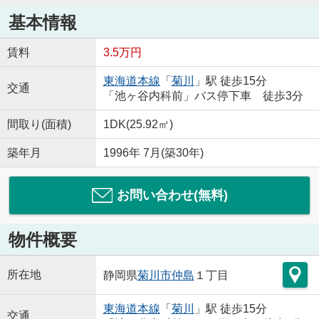
基本情報
賃料
3.5万円
東海道本線
「
菊川
」駅 徒歩15分
交通
「池ヶ谷内科前」バス停下車 徒歩3分
間取り(面積)
1DK(25.92㎡)
築年月
1996年 7月(築30年)
お問い合わせ(無料)
物件概要
所在地
静岡県
菊川市
仲島
１丁目
東海道本線
「
菊川
」駅 徒歩15分
交通