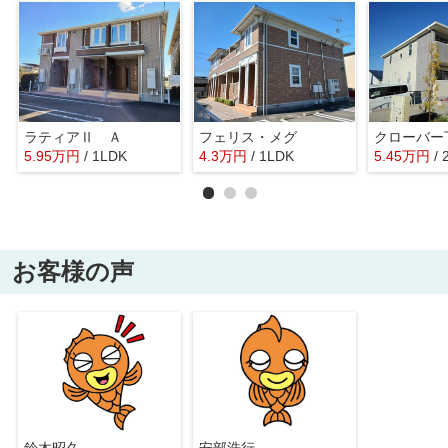
ラティアⅡ Ａ
フェリス・メグ
クローバー
5.95
万
円
/ 1LDK
4.3
万
円
/ 1LDK
5.45
万
円
/
お客様の声
鈴木昭久
安部浩行