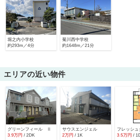
堀之内小学校
菊川西中学校
約293m／4分
約1648m／21分
エリアの近い物件
グリーンフィール Ⅱ
サウスエンジェル
フレッシュ
3.9
万
円
/ 2DK
2
万
円
/ 1K
3.5
万
円
/ 1