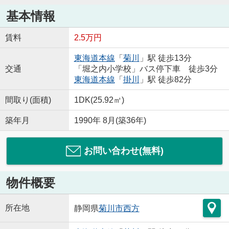
基本情報
賃料
2.5万円
東海道本線
「
菊川
」駅 徒歩13分
交通
「堀之内小学校」バス停下車 徒歩3分
東海道本線
「
掛川
」駅 徒歩82分
間取り(面積)
1DK(25.92㎡)
築年月
1990年 8月(築36年)
お問い合わせ(無料)
物件概要
所在地
静岡県
菊川市
西方