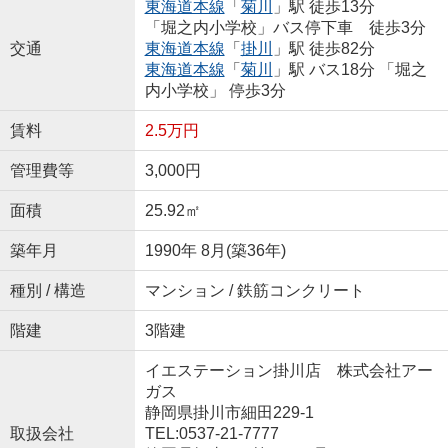
東海道本線
「
菊川
」駅 徒歩13分
「堀之内小学校」バス停下車 徒歩3分
交通
東海道本線
「
掛川
」駅 徒歩82分
東海道本線
「
菊川
」駅 バス18分 「堀之
内小学校」 停歩3分
賃料
2.5万円
管理費等
3,000円
面積
25.92㎡
築年月
1990年 8月(築36年)
種別 / 構造
マンション / 鉄筋コンクリート
階建
3階建
イエステーション掛川店 株式会社アー
ガス
静岡県掛川市細田229-1
取扱会社
TEL:0537-21-7777