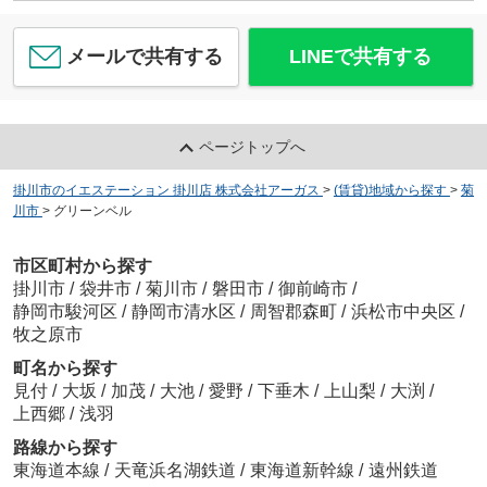
メールで共有する
LINEで共有する
ページトップへ
掛川市のイエステーション 掛川店 株式会社アーガス
>
(賃貸)地域から探す
>
菊
川市
>
グリーンベル
市区町村から探す
掛川市
/
袋井市
/
菊川市
/
磐田市
/
御前崎市
/
静岡市駿河区
/
静岡市清水区
/
周智郡森町
/
浜松市中央区
/
牧之原市
町名から探す
見付
/
大坂
/
加茂
/
大池
/
愛野
/
下垂木
/
上山梨
/
大渕
/
上西郷
/
浅羽
路線から探す
東海道本線
/
天竜浜名湖鉄道
/
東海道新幹線
/
遠州鉄道