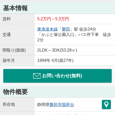
基本情報
賃料
5.2万円～5.3万円
東海道本線
「
磐田
」駅 徒歩24分
交通
「かぶと塚公園入口」バス停下車 徒歩
2分
間取り(面積)
2LDK～3DK(53.28㎡)
築年月
1999年 4月(築27年)
お問い合わせ(無料)
物件概要
所在地
静岡県
磐田市
国府台