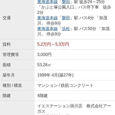
東海道本線
「
磐田
」駅 徒歩24～25分
「かぶと塚公園入口」バス停下車 徒歩
2分
交通
東海道本線
「
磐田
」駅 バス4分 「加茂
川」 停歩9分
東海道本線
「
浜松
」駅 バス50分 「加茂
川」 停歩9分
賃料
5.2万円～5.3万円
管理費等
3,000円
面積
53.28㎡
築年月
1999年 4月(築27年)
種別 / 構造
マンション / 鉄筋コンクリート
階建
4階建
イエステーション掛川店 株式会社アー
ガス