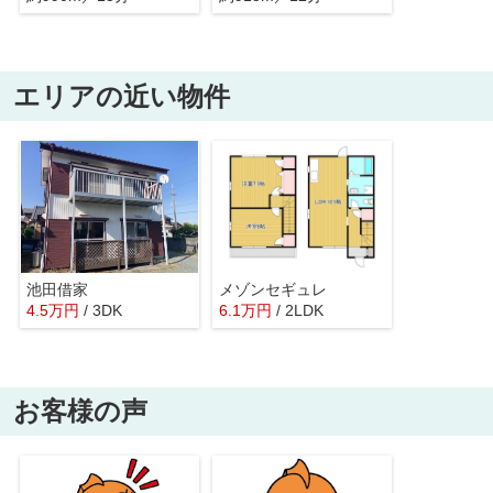
エリアの近い物件
池田借家
メゾンセギュレ
4.5
万
円
/ 3DK
6.1
万
円
/ 2LDK
お客様の声