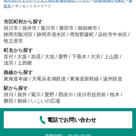
掛川市のイエステーション 掛川店 株式会社アーガス
>
(賃貸)地域から探す
>
磐
田市
>
サンセットストリート
市区町村から探す
掛川市
/
袋井市
/
菊川市
/
磐田市
/
御前崎市
/
静岡市駿河区
/
静岡市清水区
/
周智郡森町
/
浜松市中央区
/
牧之原市
町名から探す
見付
/
大坂
/
加茂
/
大池
/
愛野
/
下垂木
/
大渕
/
上山梨
/
浅羽
/
上西郷
路線から探す
東海道本線
/
天竜浜名湖鉄道
/
東海道新幹線
/
遠州鉄道
駅から探す
掛川
/
袋井
/
菊川
/
愛野
/
西掛川
/
掛川市役所前
/
桜木
/
磐田
/
御厨
/
いこいの広場
電話でお問い合わせ
営業時間：