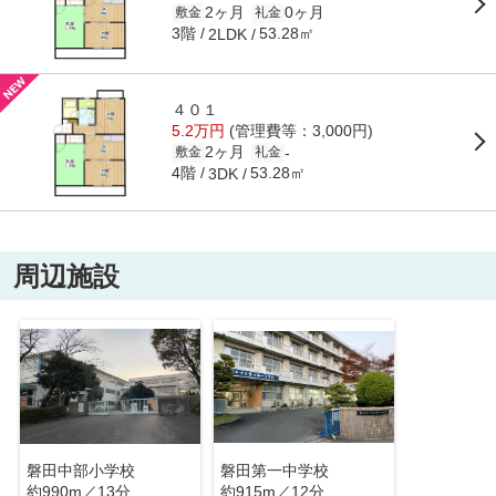
2ヶ月
0ヶ月
敷金
礼金
3階
53.28㎡
2LDK
４０１
5.2万円
(管理費等：3,000円)
2ヶ月
-
敷金
礼金
4階
53.28㎡
3DK
周辺施設
磐田中部小学校
磐田第一中学校
約990m／13分
約915m／12分